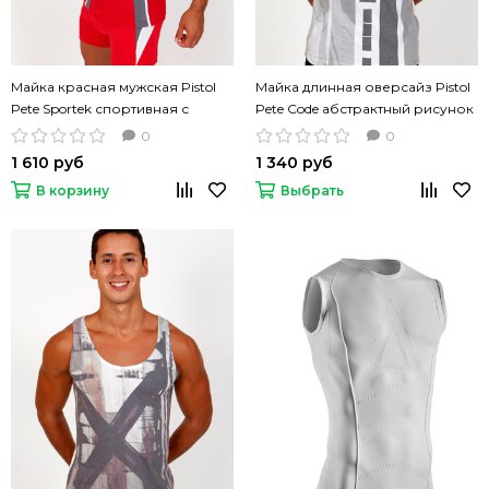
Майка красная мужская Pistol
Майка длинная оверсайз Pistol
Pete Sportek спортивная с
Pete Code абстрактный рисунок
вставками по бокам
0
0
1 610 руб
1 340 руб
В корзину
Выбрать