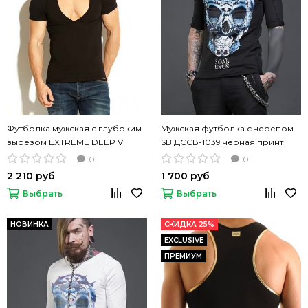
Футболка мужская с глубоким
Мужская футболка с черепом
вырезом EXTREME DEEP V
SB ДССВ-1039 черная принт
NECK MODAL черный
0
0
2 210 руб
1 700 руб
Выбрать
Выбрать
НОВИНКА
СКИДКА 25%
EXCLUSIVE
ПРЕМИУМ