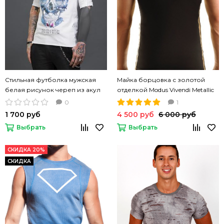
Стильная футболка мужская
Майка борцовка с золотой
белая рисунок череп из акул
отделкой Modus Vivendi Metallic
SB ДССВ-1037
черная
0
1
1 700 руб
4 500 руб
6 000 руб
Выбрать
Выбрать
СКИДКА 20%
СКИДКА