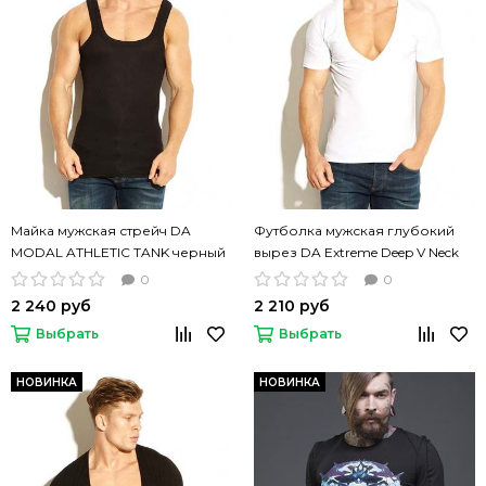
Майка мужская стрейч DA
Футболка мужская глубокий
MODAL ATHLETIC TANK черный
вырез DA Extreme Deep V Neck
цвет
Modal White
0
0
2 240 руб
2 210 руб
Выбрать
Выбрать
НОВИНКА
НОВИНКА