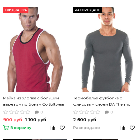
СКИДКА 18%
РАСПРОДАНО
Майка из хлопка с большим
Термобелье футболка с
вырезом по бокам Go Softwear
флисовым слоем DA Thermo
Squadra Scoop красная
Comfort серый цвет
0
0
900 руб
1 100 руб
2 600 руб
В корзину
Распродано