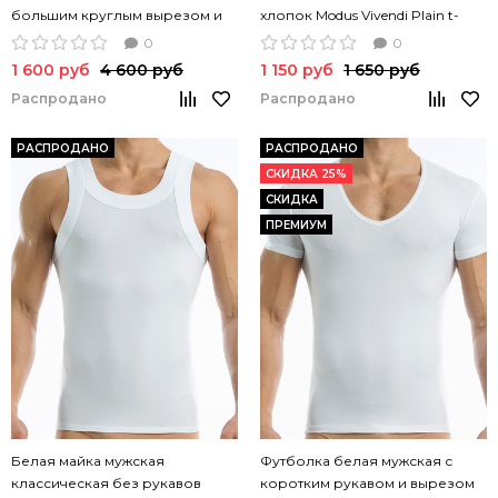
большим круглым вырезом и
хлопок Modus Vivendi Plain t-
коротким рукавом ModusVivendi
back зеленый цвет
0
0
Fetish O-shirt стрейч
1 600 руб
4 600 руб
1 150 руб
1 650 руб
Распродано
Распродано
РАСПРОДАНО
РАСПРОДАНО
СКИДКА 25%
СКИДКА
ПРЕМИУМ
Белая майка мужская
Футболка белая мужская с
классическая без рукавов
коротким рукавом и вырезом