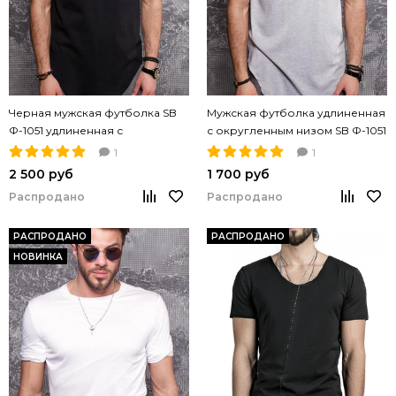
Черная мужская футболка SB
Мужская футболка удлиненная
Ф-1051 удлиненная с
с округленным низом SB Ф-1051
закругленным низом хлопок
серый цвет
1
1
2 500 руб
1 700 руб
Распродано
Распродано
РАСПРОДАНО
РАСПРОДАНО
НОВИНКА