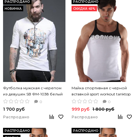
РАСПРОДАНО
РАСПРОДАНО
НОВИНКА
СКИДКА 45%
Футболка мужская с черепом
Майка спортивная с черной
из девушек SB ФМ-1038 белый
вставкой sport workout tanktop
цвет
white
0
0
1 700 руб
999 руб
1 800 руб
Распродано
Распродано
РАСПРОДАНО
РАСПРОДАНО