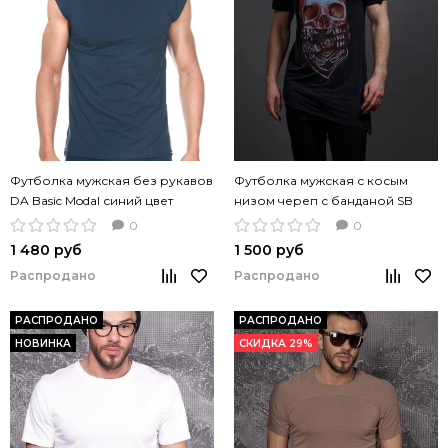
Футболка мужская без рукавов
Футболка мужская с косым
DA Basic Modal синий цвет
низом череп с банданой SB
ДССВ-1013С черная
0
0
1 480 руб
1 500 руб
Распродано
Распродано
РАСПРОДАНО
РАСПРОДАНО
НОВИНКА
СКИДКА 29%