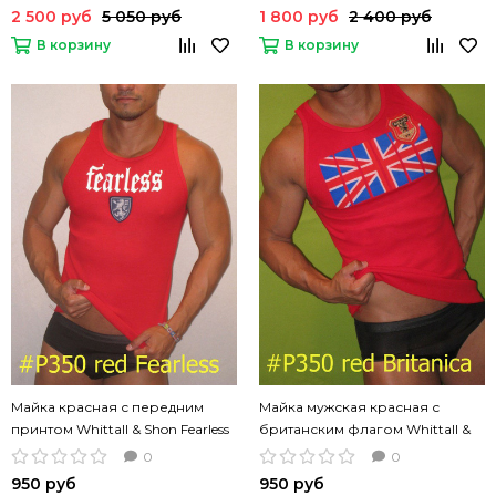
2 500 руб
5 050 руб
1 800 руб
2 400 руб
В корзину
В корзину
Майка красная с передним
Майка мужская красная с
принтом Whittall & Shon Fearless
британским флагом Whittall &
Shon Britanica
0
0
950 руб
950 руб