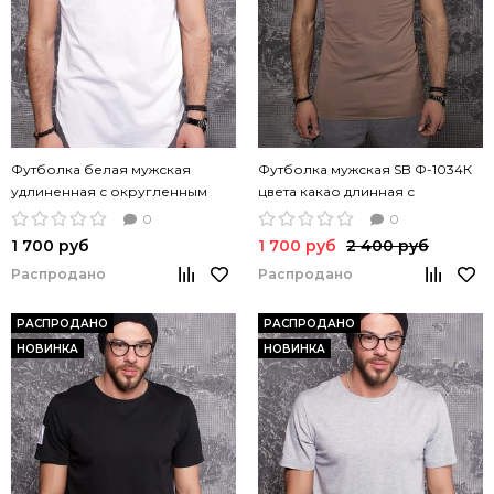
Футболка белая мужская
Футболка мужская SB Ф-1034К
удлиненная с округленным
цвета какао длинная с
низом SB Ф-1049
декоративными швами
0
0
1 700 руб
1 700 руб
2 400 руб
Распродано
Распродано
РАСПРОДАНО
РАСПРОДАНО
НОВИНКА
НОВИНКА