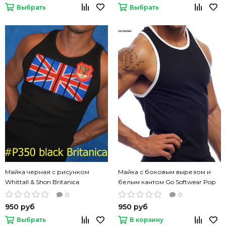
Выбрать
Выбрать
Майка черная с рисунком
Майка с боковым вырезом и
Whittall & Shon Britanica
белым кантом Go Softwear Pop
британский флаг
Scoop черного цвета
0
0
950 руб
950 руб
Выбрать
В корзину