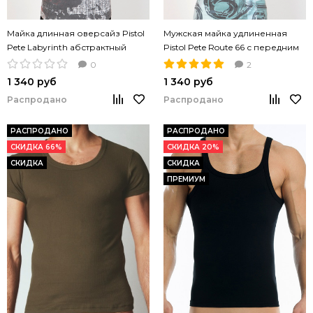
Майка длинная оверсайз Pistol
Мужская майка удлиненная
Pete Labyrinth абстрактный
Pistol Pete Route 66 с передним
рисунок
принтом
0
2
1 340 руб
1 340 руб
Распродано
Распродано
РАСПРОДАНО
РАСПРОДАНО
СКИДКА 66%
СКИДКА 20%
СКИДКА
СКИДКА
ПРЕМИУМ