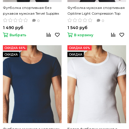
Футболка спортивная без
Футболка мужская спортивная
рукавов мужская Tervel Supplex
Optiline Light Compression Top
ComfortLine компрессионная
серый цвет
0
0
серая
1 490 руб
1 540 руб
Выбрать
В корзину
СКИДКА 66%
СКИДКА 66%
СКИДКА
СКИДКА
Футболка мужская с коротким
Белая футболка мужская с