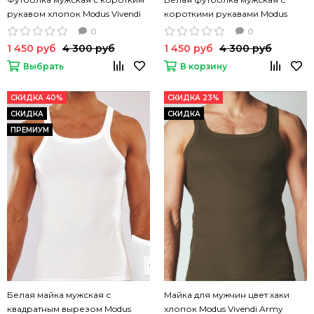
рукавом хлопок Modus Vivendi
короткими рукавами Modus
Аrmy t-shirt в рубчик темно-
Vivendi Аrmy t-shirt однотонная
0
0
синяя
хлопок
1 450 руб
4 300 руб
1 450 руб
4 300 руб
Выбрать
В корзину
СКИДКА 40%
СКИДКА 23%
СКИДКА
СКИДКА
ПРЕМИУМ
Белая майка мужская с
Майка для мужчин цвет хаки
квадратным вырезом Modus
хлопок Modus Vivendi Army