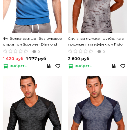
Футболка-свитшот без рукавов
Стильная мужская футболка с
с принтом Supawear Diamond
прожженным эффектом Pistol
синий цвет
Pete FRENZY цвет размытый
0
0
серый
1 420 руб
1 777 руб
2 600 руб
Выбрать
Выбрать