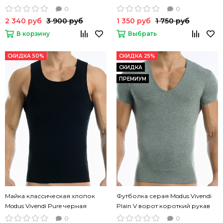
Vivendi Plain хлопок
tanktop
0
0
2 340 руб
3 900 руб
1 350 руб
1 750 руб
В корзину
Выбрать
СКИДКА 50%
СКИДКА 25%
СКИДКА
ПРЕМИУМ
Майка классическая хлопок
Футболка серая Modus Vivendi
Modus Vivendi Pure черная
Plain V ворот короткий рукав
0
0