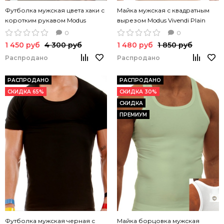
Футболка мужская цвета хаки с
Майка мужская с квадратным
коротким рукавом Modus
вырезом Modus Vivendi Plain
Vivendi Аrmy t-shirt хлопок
черный цвет
0
0
1 450 руб
4 300 руб
1 480 руб
1 850 руб
Распродано
Распродано
РАСПРОДАНО
РАСПРОДАНО
СКИДКА 65%
СКИДКА 30%
СКИДКА
ПРЕМИУМ
Футболка мужская черная с
Майка борцовка мужская