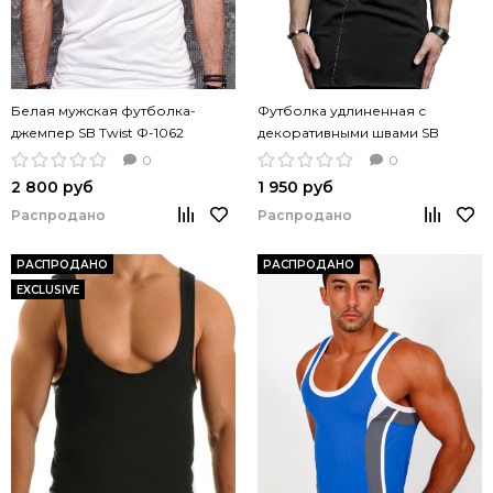
Белая мужская футболка-
Футболка удлиненная с
джемпер SB Twist Ф-1062
декоративными швами SB
длинная с рукавом 3/4
ФМ-1093 черный цвет
0
0
2 800 руб
1 950 руб
Распродано
Распродано
РАСПРОДАНО
РАСПРОДАНО
EXCLUSIVE