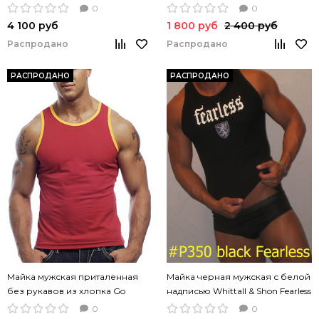
Modus Vivendi Pure хлопок
Plain V однотонная
0
0
4 100 руб
1 800 руб
2 400 руб
Распродано
Распродано
РАСПРОДАНО
РАСПРОДАНО
Майка мужская приталенная
Майка черная мужская с белой
без рукавов из хлопка Go
надписью Whittall & Shon Fearless
Softwear Classic Tank Top
0
0