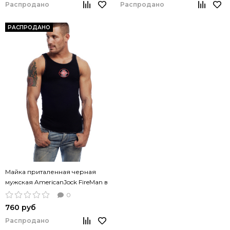
Распродано
Распродано
РАСПРОДАНО
Майка приталенная черная
мужская AmericanJock FireMan в
стиле пожарный
0
760 руб
Распродано