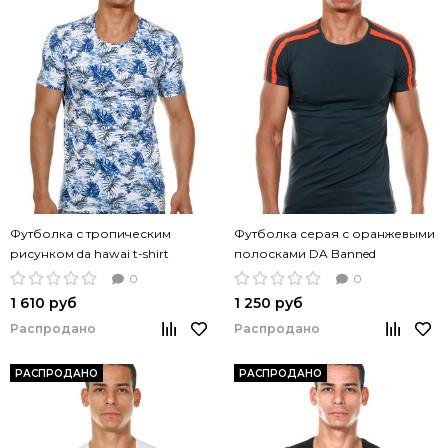
Футболка с тропическим
Футболка серая с оранжевыми
рисунком da hawai t-shirt
полосками DA Banned
короткий рукав
короткий рукав
0
0
1 610 руб
1 250 руб
Распродано
Распродано
РАСПРОДАНО
РАСПРОДАНО