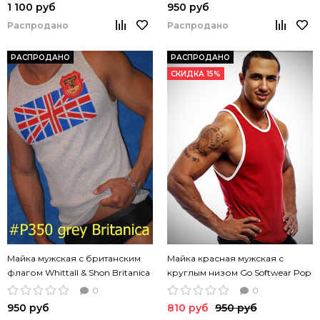
красный цвет
1 100 руб
950 руб
Распродано
Распродано
РАСПРОДАНО
РАСПРОДАНО
СКИДКА 15%
Майка мужская с британским
Майка красная мужская с
флагом Whittall & Shon Britanica
круглым низом Go Softwear Pop
серая
Scoop
0
0
950 руб
810 руб
950 руб