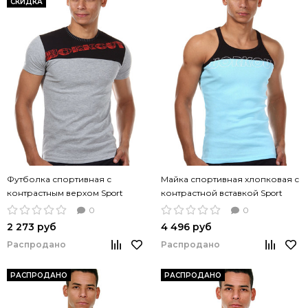
СКИДКА
Футболка спортивная с
Майка спортивная хлопковая с
контрастным верхом Sport
контрастной вставкой Sport
Workout T-shirt grey
tantop light blue
0
0
2 273 руб
4 496 руб
Распродано
Распродано
РАСПРОДАНО
РАСПРОДАНО