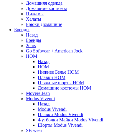
Домашняя одежда
Домашние костюмы
Пижамы
Халаты
Брюки Домашние
Бренды
Назад
Бренды
2eros
Go Softwear + American Jock
HOM
Назад
HOM
Нижнее Белье HOM
Плавки HOM
Пляжные шорты HOM
Домашние костюмы HOM
Movere Jean
Modus Vivendi
Назад
Modus Vivendi
Плавки Modus Vivendi
Футболки Майки Modus Vivendi
Шорты Modus Vivendi
SB wear