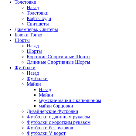
Толстовки
Назад
Толстовки
Кофты худи
Свитшоты
Джемперы, Свитеры
Брюки Трико
Шорты
Назад
Шорты
Короткие Спортивные Шорты
Длинные Спортивные Шорты
Футболки
Назад
Футболки
Майки
Назад
Майки
мужские майки с капюшоном
майки борцовки
Дизайнерские Футболки
Футболки с длинным рукавом
Футболки с коротким рукавом
Футболки без рукавов
Футболки V ворот