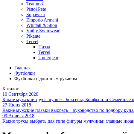
Teamm8
Pistol Pete
Supawear
Emporio Armani
Whittall & Shon
Vuthy Swimwear
Pikante
Tervel
Назад
Tervel
Undergear
Главная
Футболки
Футболки с длинным рукавом
Каталог
10 Сентября 2020
Какие мужские трусы лучше - Боксеры, Брифы или Семейные 
27 Июня 2018
Какие мужские плавки выбрать – руководство по подбору куп
09 Апреля 2018
Какие трусы выбрать для типа фигуры мужчины: главные нюа