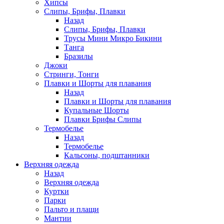
Хипсы
Слипы, Брифы, Плавки
Назад
Слипы, Брифы, Плавки
Трусы Мини Микро Бикини
Танга
Бразилы
Джоки
Стринги, Тонги
Плавки и Шорты для плавания
Назад
Плавки и Шорты для плавания
Купальные Шорты
Плавки Брифы Слипы
Термобелье
Назад
Термобелье
Кальсоны, подштанники
Верхняя одежда
Назад
Верхняя одежда
Куртки
Парки
Пальто и плащи
Мантии