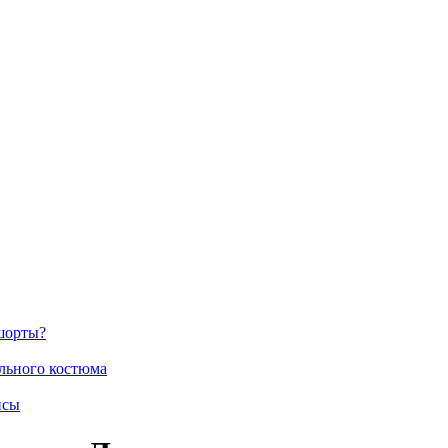
шорты?
ального костюма
нсы