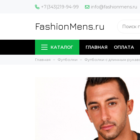
+7(343)219-94-99
info@fashionmens.ru
FashionMens.ru
КАТАЛОГ
ГЛАВНАЯ
ОПЛАТА
Главная
Футболки
Футболки с длинным рукав