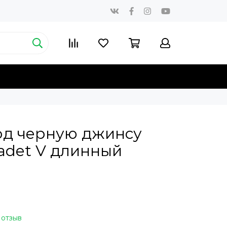
од черную джинсу
Cadet V длинный
 отзыв