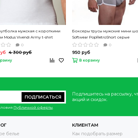
утболка мужская с короткими
Боксеры трусы мужские мини шо
 Modus Vivendi Аrmy t-shirt
Softwear PopRetroShort серые
нная хлопок
0
0
руб
4 300 руб
950 руб
орзину
В корзину
Подпишитесь на рассылку, ч
ПОДПИСАТЬСЯ
акций и скидок.
условия
Публичной оферты
.
ЛОГ
КЛИЕНТАМ
ое белье
Как подобрать размер