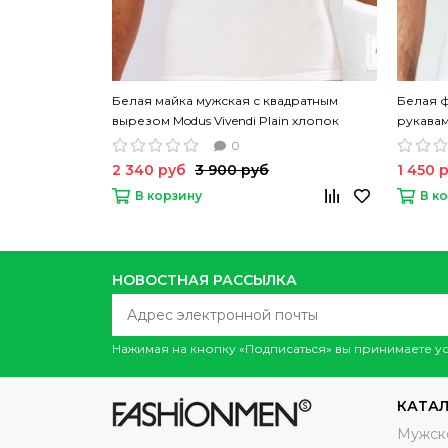
Белая майка мужская с квадратным
Белая ф
вырезом Modus Vivendi Plain хлопок
рукавами
одното
0
2 340 руб
3 900 руб
1 450 
В корзину
В к
НОВОСТНАЯ РАССЫЛКА
Нажимая на кнопку «Подписаться» вы принимаете 
КАТА
Мужск