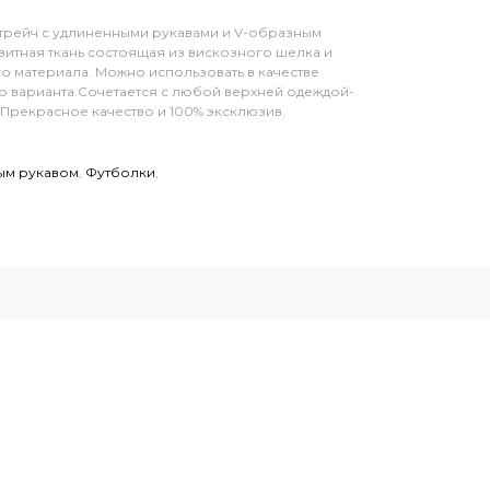
трейч с удлиненными рукавами и V-образным
зитная ткань состоящая из вискозного шелка и
 материала. Можно использовать в качестве
го варианта.Сочетается с любой верхней одеждой-
Прекрасное качество и 100% эксклюзив.
ым рукавом
,
Футболки
,