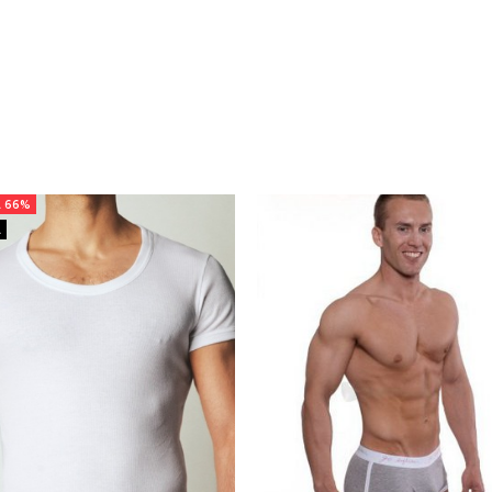
 66%
А