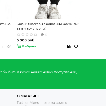
рты Go
Брюки джоггеры с боковыми карманами
Брюки домашн
SB БМ-5042 черный
Pants
0
5 000 руб
2 200 руб
Выбрать
Выбрать
тобы быть в курсе наших новых поступлений,
О МАГАЗИНЕ
FashionMens — это магазин с