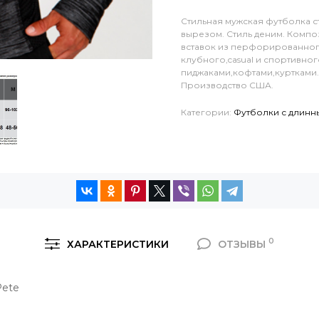
Стильная мужская футболка с
вырезом. Стиль деним. Компо
вставок из перфорированного
клубного,casual и спортивно
пиджаками,кофтами,куртками.
Производство США.
Категории:
Футболки с длинн
0
ХАРАКТЕРИСТИКИ
ОТЗЫВЫ
Pete