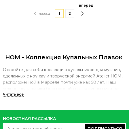
вперёд
назад
1
2
HOM - Коллекция Купальных Плавок
Откройте для себя коллекцию купальников для мужчин,
сделанных с ноу-хау и творческой энергией Atelier HOM,
расположенной в Марселе почти уже как 50 лет.
Наш
человек купальники бесспорной ссылка купальника для
плавания.
Если вы ищете купальник для бассейна или
пляжа, вы наверняка найдете тот, который вам нужен,
среди нашего ассортимента мужских купальников с
широким выбором однотонных цветов, полос или с
НОВОСТНАЯ РАССЫЛКА
оригинальными экзотическими узорами.
Эти мужские
трусы Lycra swim предназначены для сочетания комфорта
ПОДПИСАТЬСЯ