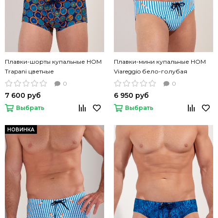
Плавки-шорты купальные HOM
Плавки-мини купальные HOM
Trapani цветные
Viareggio бело-голубая
полоска
0
0
7 600 руб
6 950 руб
Выбрать
Выбрать
НОВИНКА