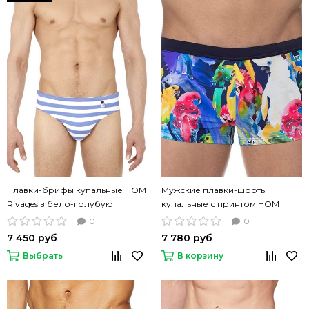
Плавки-брифы купальные HOM
Мужские плавки-шорты
Rivages в бело-голубую
купальные с принтом HOM
полоску
Papagayo Swim Boxer цветные
0
0
7 450 руб
7 780 руб
Выбрать
В корзину