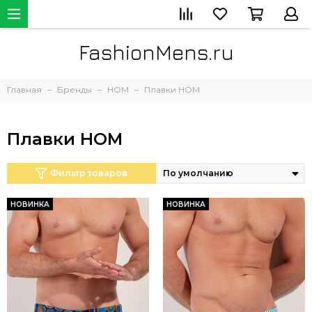
FashionMens.ru
Главная
Бренды
HOM
Плавки HOM
Плавки HOM
Фильтр товаров
НОВИНКА
НОВИНКА