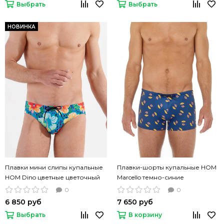
Выбрать
Выбрать
НОВИНКА
Плавки мини слипы купальные
Плавки-шорты купальные HOM
HOM Dino цветные цветочный
Marcello темно-синие
принт
0
0
6 850 руб
7 650 руб
Выбрать
В корзину