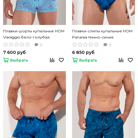
Плавки-шорты купальные HOM
Плавки-слипы купальные HOM
Viareggio бело-голубая
Panarea темно-синие
полоска
0
0
7 600 руб
6 850 руб
Выбрать
Выбрать