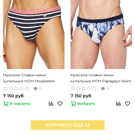
Мужские плавки-мини
Мужские плавки-мини
купальные HOM Moussaillon
купальные HOM Papagayo Swim
сине-белая полоска
Brief сине-белые
0
0
7 150 руб
7 150 руб
В корзину
Выбрать
ЗАГРУЗИТЬ ЕЩЁ 53