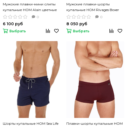
Мужские плавки-мини слипы
Мужские плавки-шорты
купальные HOM Alain цветные
купальные HOM Rivages Boxer
бело-голубая полоска
0
0
6 100 руб
8 050 руб
Выбрать
Выбрать
Шорты купальные HOM Sea Life
Плавки-шорты купальные HOM