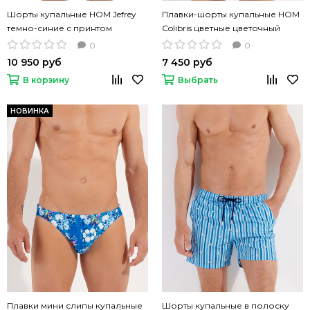
Шорты купальные HOM Jefrey
Плавки-шорты купальные HOM
темно-синие с принтом
Colibris цветные цветочный
принт
0
0
10 950 руб
7 450 руб
В корзину
Выбрать
НОВИНКА
Плавки мини слипы купальные
Шорты купальные в полоску