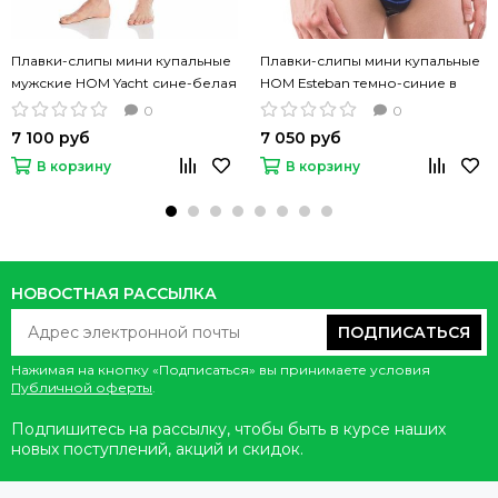
Плавки-слипы мини купальные
Плавки-слипы мини купальные
мужские HOM Yacht сине-белая
HOM Esteban темно-синие в
полоска
полоску
0
0
7 100 руб
7 050 руб
В корзину
В корзину
НОВОСТНАЯ РАССЫЛКА
ПОДПИСАТЬСЯ
Нажимая на кнопку «Подписаться» вы принимаете условия
Публичной оферты
.
Подпишитесь на рассылку, чтобы быть в курсе наших
новых поступлений, акций и скидок.