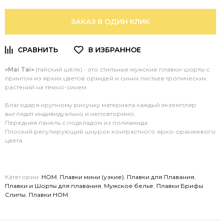
ЗАКАЗ В ОДИН КЛИК
«Mai Tai»
(тайский шёлк) - это стильные мужские плавки-шорты с
принтом из ярких цветов орхидей и синих листьев тропических
растений на тёмно-синем.
Благодаря крупному рисунку материала каждый экземпляр
выглядит индивидуально и неповторимо.
Передняя панель с подкладом из полиамида.
Плоский регулирующий шнурок контрастного ярко-оранжевого
цвета.
Категории:
HOM
,
Плавки мини (узкие)
,
Плавки для Плавания
,
Плавки и Шорты для плавания
,
Мужское белье
,
Плавки Брифы
Слипы
,
Плавки HOM