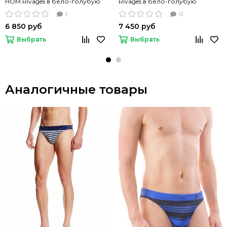
HOM Rivages в бело-голубую
Rivages в бело-голубую
полоску
полоску
1
0
6 850 руб
7 450 руб
Выбрать
Выбрать
Аналогичные товары