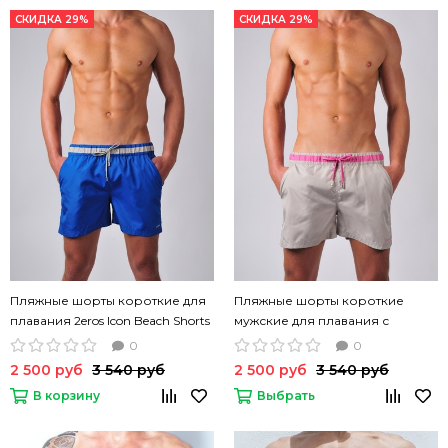
СКИДКА 29%
СКИДКА 29%
Пляжные шорты короткие для
Пляжные шорты короткие
плавания 2eros Icon Beach Shorts
мужские для плавания с
синий цвет
карманами 2eros Icon2 бежевые
0
0
2 500 руб
3 540 руб
2 500 руб
3 540 руб
В корзину
Выбрать