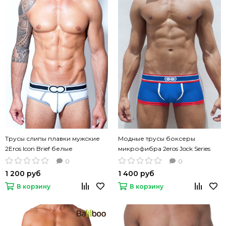
Трусы слипы плавки мужские
Модные трусы боксеры
2Eros Icon Brief белые
микрофибра 2eros Jock Series
синие карманом
0
0
1 200 руб
1 400 руб
В корзину
В корзину