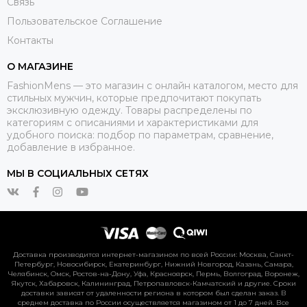
Связь
Пользовательское Соглашение
Контакты
О МАГАЗИНЕ
FashionMens — это магазин с онлайн каталогом, место для
стильных мужчин, которые предпочитают покупать
эксклюзивную одежду. Товары распределены по
категориям с описаниями и характеристиками для
удобного поиска: подбор по параметрам, сравнение,
добавление в избранное.
МЫ В СОЦИАЛЬНЫХ СЕТЯХ
Доставка производится интернет-магазином по всей России: Москва, Санкт-
Петербург, Новосибирск, Екатеринбург, Нижний Новгород, Казань, Самара,
Челябинск, Омск, Ростов-на-Дону, Уфа, Красноярск, Пермь, Волгоград, Воронеж,
Якутск, Хабаровск, Калининград, Петропавловск-Камчатский и другие. Сроки
доставки зависят от удаленности региона в котором был сделан заказ. В
среднем доставка по России осуществляется магазином от 1 до 7 дней. Все