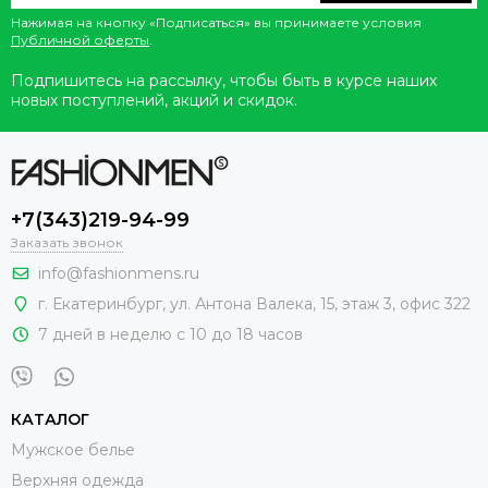
Нажимая на кнопку «Подписаться» вы принимаете условия
Публичной оферты
.
Подпишитесь на рассылку, чтобы быть в курсе наших
новых поступлений, акций и скидок.
+7(343)219-94-99
Заказать звонок
info@fashionmens.ru
г. Екатеринбург
,
ул. Антона Валека, 15
, этаж 3, офис 322
7 дней в неделю с 10 до 18 часов
КАТАЛОГ
Мужское белье
Верхняя одежда