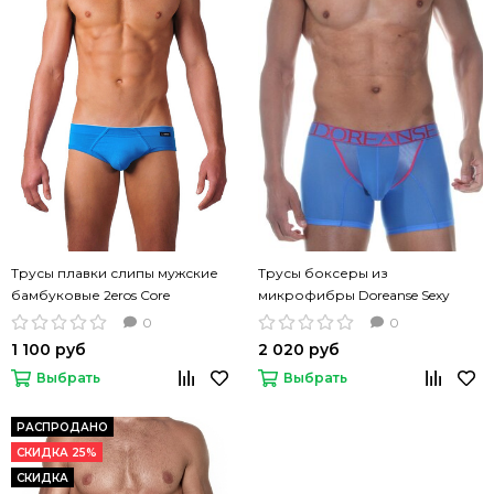
Трусы плавки слипы мужские
Трусы боксеры из
бамбуковые 2eros Core
микрофибры Doreanse Sexy
бирюзовый цвет
светло-синие
0
0
1 100 руб
2 020 руб
Выбрать
Выбрать
РАСПРОДАНО
СКИДКА 25%
СКИДКА