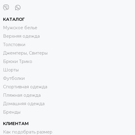
работе. Использование
теплого белья
в качестве
первого (базового) слоя на теле под повседневной
одеждой дает ощутимый комфорт
КАТАЛОГ
Мужское белье
Верхняя одежда
Для городских условий
с умеренно низкой
Толстовки
температурой воздуха и кратковременным
Джемперы, Свитеры
нахождением на холодном воздухе, подойдет базовый
легкий слой термобелья сделанное
из хлопка,
Брюки Трико
модала
и вискозы
под повседневную одежду. Такая
Шорты
одежда может иметь внутренний флисовый слой-
Футболки
начес удерживающий тепло. Выбирайте
термофутболки, термотрусы,
кальсоны
и экономичные
Спортивная одежда
комплекты термобелья из шерсти мериносов.
Пляжная одежда
Домашняя одежда
Бренды
Длительное пребывание на холоде сопряженное с
КЛИЕНТАМ
туризмом, рыбалкой и охотой
требует более
надежную защиту от холода до -60. Термобелье
Как подобрать размер