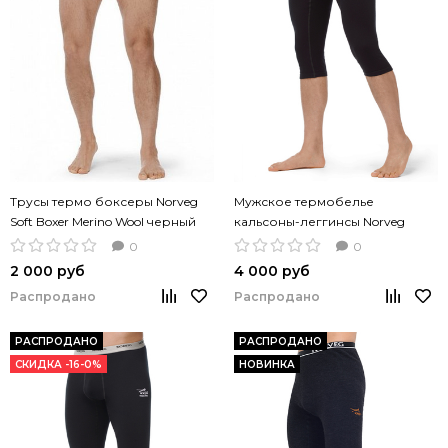
Трусы термо боксеры Norveg
Мужское термобелье
Soft Boxer Merino Wool черный
кальсоны-леггинсы Norveg
цвет
Climate Control Soft 3/4
0
0
2 000 руб
4 000 руб
Распродано
Распродано
РАСПРОДАНО
РАСПРОДАНО
СКИДКА -16-0%
НОВИНКА