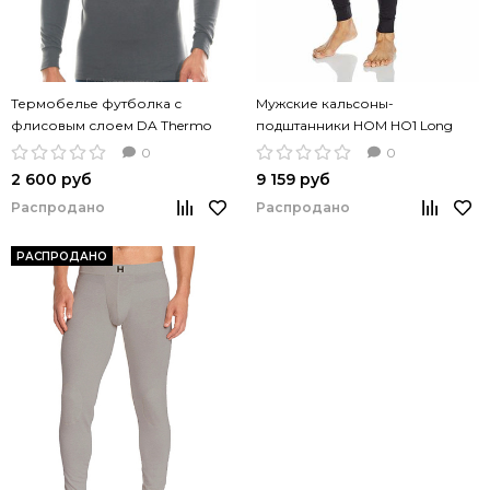
Термобелье футболка с
Мужские кальсоны-
флисовым слоем DA Thermo
подштанники HOM HO1 Long
Comfort серый цвет
Johns Black хлопок модал
0
0
2 600 руб
9 159 руб
Распродано
Распродано
РАСПРОДАНО