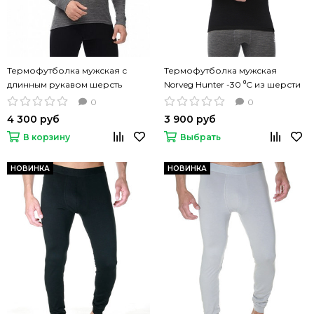
Термофутболка мужская с
Термофутболка мужская
длинным рукавом шерсть
Norveg Hunter -30 ⁰С из шерсти
Norveg Soft 100% Merino Wool
мериносов
0
0
4 300 руб
3 900 руб
В корзину
Выбрать
НОВИНКА
НОВИНКА