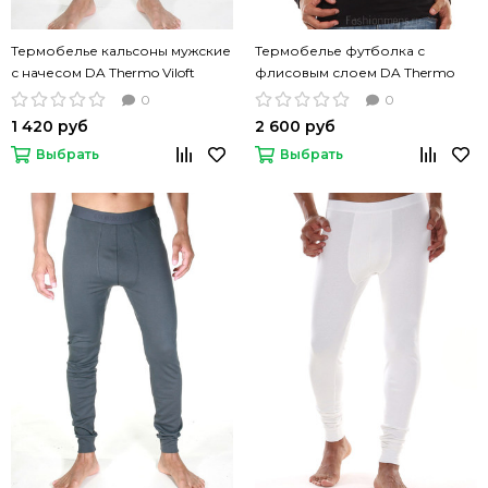
Термобелье кальсоны мужские
Термобелье футболка с
с начесом DA Thermo Viloft
флисовым слоем DA Thermo
черный цвет
Comfort черный цвет
0
0
1 420 руб
2 600 руб
Выбрать
Выбрать