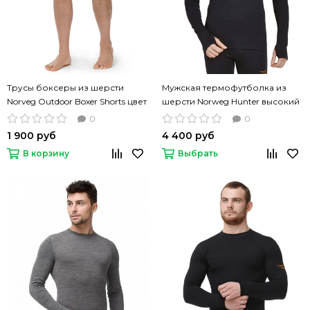
Трусы боксеры из шерсти
Мужская термофутболка из
Norveg Outdoor Boxer Shorts цвет
шерсти Norweg Hunter высокий
черный
воротник на молнии
0
0
1 900 руб
4 400 руб
В корзину
Выбрать