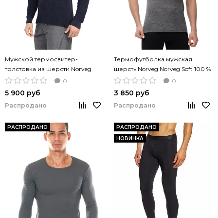
Мужской термосвитер-
Термофутболка мужская
толстовка из шерсти Norveg
шерсть Norveg Norveg Soft 100 %
Merino Wool -60⁰С
Merino Wool
0
0
5 900 руб
3 850 руб
Распродано
Распродано
РАСПРОДАНО
РАСПРОДАНО
НОВИНКА