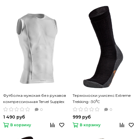
Футболка мужская без рукавов
Термоноски унисекс Extreme
компрессионная Tervel Supplex
Trekking -30⁰С
Top белая
0
0
1 490 руб
999 руб
В корзину
В корзину