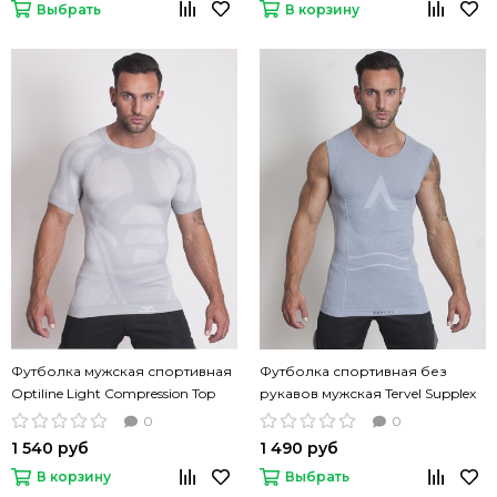
Выбрать
В корзину
Футболка мужская спортивная
Футболка спортивная без
Optiline Light Compression Top
рукавов мужская Tervel Supplex
серый цвет
ComfortLine компрессионная
0
0
серая
1 540 руб
1 490 руб
В корзину
Выбрать