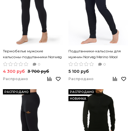
Термобелье мужские
Подштанники-кальсоны для
кальсоны-подштанники Norweg
мужчин Norveg Merino Wool
Soft Merino Wool шерсть
термобелье -60⁰С
0
0
4 300 руб
3 700 руб
5 100 руб
Распродано
Распродано
РАСПРОДАНО
РАСПРОДАНО
НОВИНКА