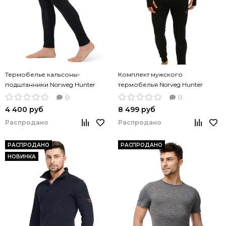
Термобелье кальсоны-
Комплект мужского
подштанники Norweg Hunter
термобелья Norveg Hunter
Merino Wool шерсть
Merino Wool
0
0
кальсоны+футболка
4 400 руб
8 499 руб
Распродано
Распродано
РАСПРОДАНО
РАСПРОДАНО
НОВИНКА