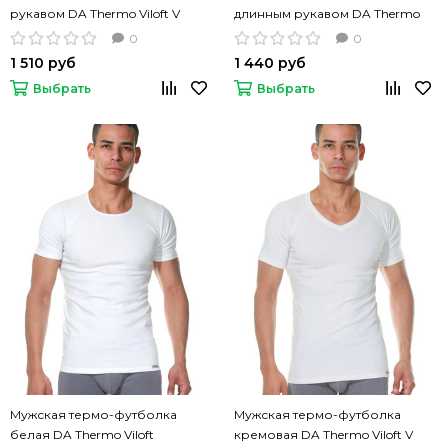
рукавом DA Thermo Viloft V
длинным рукавом DA Thermo
Viloft V кремовый цвет
0
0
1 510 руб
1 440 руб
Выбрать
Выбрать
Мужская термо-футболка
Мужская термо-футболка
белая DA Thermo Viloft
кремовая DA Thermo Viloft V