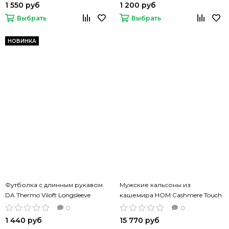
1 550 руб
1 200 руб
Выбрать
Выбрать
НОВИНКА
Футболка с длинным рукавом
Мужские кальсоны из
DA Thermo Viloft Longsleeve
кашемира HOM Cashmere Touch
Cream белый цвет
бежевый цвет
0
0
1 440 руб
15 770 руб