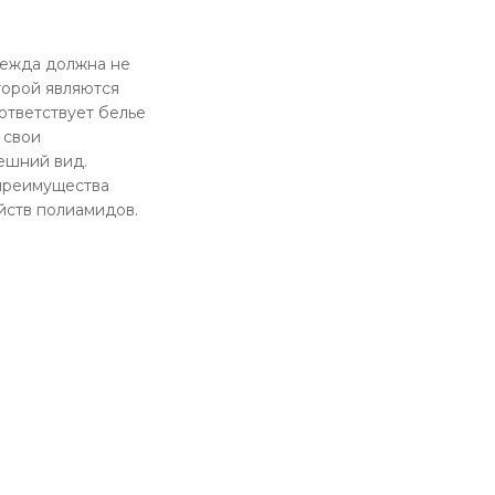
дежда должна не
торой являются
ответствует белье
 свои
ешний вид.
 преимущества
йств полиамидов.