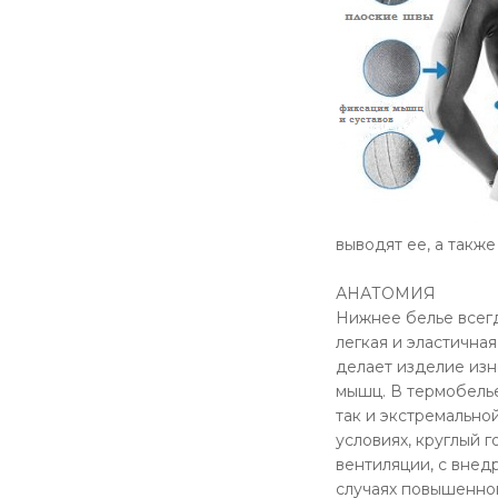
выводят ее, а такж
АНАТОМИЯ
Нижнее белье всегд
легкая и эластична
делает изделие изн
мышц. В термобель
так и экстремально
условиях, круглый 
вентиляции, с внед
случаях повышенног