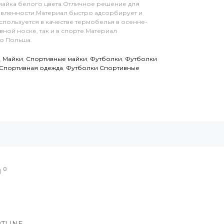
айка белого цвета.Отличное решение для
вленности.Материал быстро адсорбирует и
спользуется в качестве термобелья в осенне-
ной носке, так и в спорте.Материал
о Польша.
,
Майки
,
Спортивные майки
,
Футболки
,
Футболки
Спортивная одежда
,
Футболки Спортивные
0
Ы
RTLINE