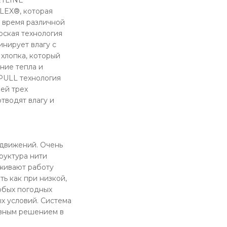
LEX®, которая
о время различной
рская технология
нирует влагу с
 хлопка, который
ние тепла и
PULL технология
ей трех
тводят влагу и
 движений. Очень
руктура нити
рживают работу
ь как при низкой,
любых погодных
ых условий. Система
ивным решением в