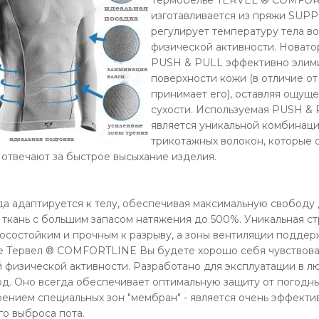
изготавливается из пряжи SUPP
регулирует температуру тела в
физической активности. Новато
PUSH & PULL эффективно элими
поверхности кожи (в отличие от
принимает его), оставляя ощуще
сухости. Используемая PUSH & 
является уникальной комбинаци
трикотажных волокон, которые о
е отвечают за быстрое высыхание изделия.
а адаптируется к телу, обеспечивая максимальную свободу
я ткань с большим запасом натяжения до 500%. Уникальная ст
осостойким и прочным к разрыву, а зоны вентиляции подде
е Тервел ® COMFORTLINE Вы будете хорошо себя чувствоват
й физической активности. Разработано для эксплуатации в 
год. Оно всегда обеспечивает оптимальную защиту от погодн
рением специальных зон "мембран" - является очень эффект
о выброса пота.