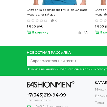
Футболка безрукавка мужская DA Basic
Футболк
Modal зеленый цвет
Modal б
0
1 850 руб
1 850 
В корзину
В к
НОВОСТНАЯ РАССЫЛКА
Нажимая на кнопку «Подписаться» вы принимаете 
КАТА
Мужск
+7(343)219-94-99
Верхн
Заказать звонок
Толсто
info@fashionmens.ru