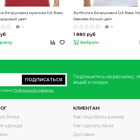
а безрукавка мужская DA Basic
Футболка безрукавка DA Basic Mo
ордовый цвет
Sleeveles белый цвет
0
0
руб
1 880 руб
орзину
Выбрать
Подпишитесь на рассылку, ч
ПОДПИСАТЬСЯ
акций и скидок.
условия
Публичной оферты
.
ЛОГ
КЛИЕНТАМ
ое белье
Как подобрать размер
яя одежда
Как сделать заказ
вки
Доставка