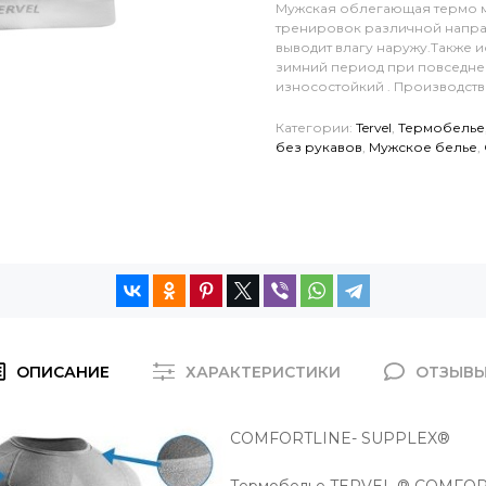
Мужская облегающая термо м
тренировок различной напра
выводит влагу наружу.Также и
зимний период при повседнев
износостойкий . Производств
Категории:
Tervel
,
Термобелье
без рукавов
,
Мужское белье
,
ОПИСАНИЕ
ХАРАКТЕРИСТИКИ
ОТЗЫВ
COMFORTLINE- SUPPLEX®
Термобелье TERVEL ® COMFO