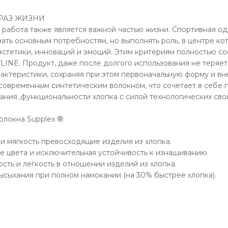
БРАЗ ЖИЗНИ
о работа также является важной частью жизни. Спортивная о
вать основным потребностям, но выполнять роль, в центре ко
 эстетики, инноваций и эмоций. Этим критериям полностью со
NE. Продукт, даже после долгого использования не теряет
актеристики, сохраняя при этом первоначальную форму и вн
 современным синтетическим волокном, что сочетает в себе
ания ,функциональности хлопка с силой технологических сво
олокна Supplex ®:
 и мягкость превосходящие изделия из хлопка.
е цвета и исключительная устойчивость к изнашиванию.
сть и легкость в отношении изделий из хлопка.
ысыхания при полном намокании (на 30% быстрее хлопка).