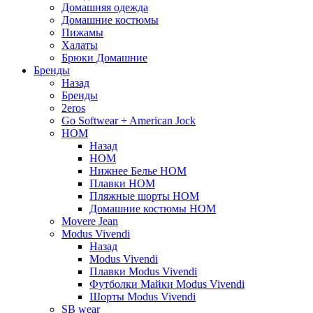
Домашняя одежда
Домашние костюмы
Пижамы
Халаты
Брюки Домашние
Бренды
Назад
Бренды
2eros
Go Softwear + American Jock
HOM
Назад
HOM
Нижнее Белье HOM
Плавки HOM
Пляжные шорты HOM
Домашние костюмы HOM
Movere Jean
Modus Vivendi
Назад
Modus Vivendi
Плавки Modus Vivendi
Футболки Майки Modus Vivendi
Шорты Modus Vivendi
SB wear