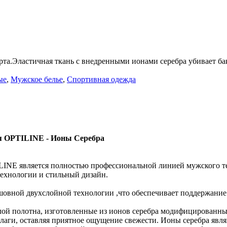
рта.Эластичная ткань с внедренными ионами серебра убивает б
ые
,
Мужское белье
,
Спортивная одежда
я OPTILINE - Ионы Серебра
INE является полностью профессиональной линией мужского терм
ехнологии и стильный дизайн.
шовной двухслойной технологии ,что обеспечивает поддержание
ой полотна, изготовленные из ионов серебра модифицированны
лаги, оставляя приятное ощущение свежести. Ионы серебра явл