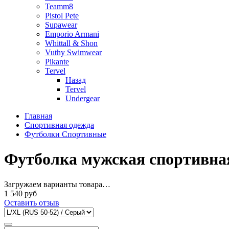
Teamm8
Pistol Pete
Supawear
Emporio Armani
Whittall & Shon
Vuthy Swimwear
Pikante
Tervel
Назад
Tervel
Undergear
Главная
Спортивная одежда
Футболки Спортивные
Футболка мужская спортивная 
Загружаем варианты товара…
1 540 руб
Оставить отзыв