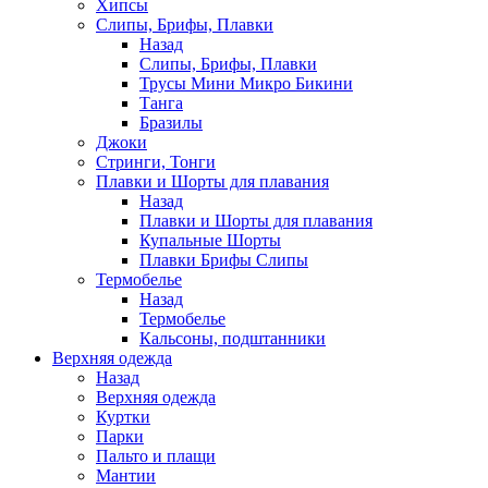
Хипсы
Слипы, Брифы, Плавки
Назад
Слипы, Брифы, Плавки
Трусы Мини Микро Бикини
Танга
Бразилы
Джоки
Стринги, Тонги
Плавки и Шорты для плавания
Назад
Плавки и Шорты для плавания
Купальные Шорты
Плавки Брифы Слипы
Термобелье
Назад
Термобелье
Кальсоны, подштанники
Верхняя одежда
Назад
Верхняя одежда
Куртки
Парки
Пальто и плащи
Мантии