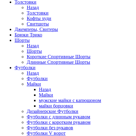
Толстовки
Назад
Толстовки
Кофты худи
Свитшоты
Джемперы, Свитеры
Брюки Трико
Шорты
Назад
Шорты
Короткие Спортивные Шорты
Длинные Спортивные Шорты
Футболки
Назад
Футболки
Майки
Назад
Майки
мужские майки с капюшоном
майки борцовки
Дизайнерские Футболки
Футболки с длинным рукавом
Футболки с коротким рукавом
Футболки без рукавов
Футболки V ворот