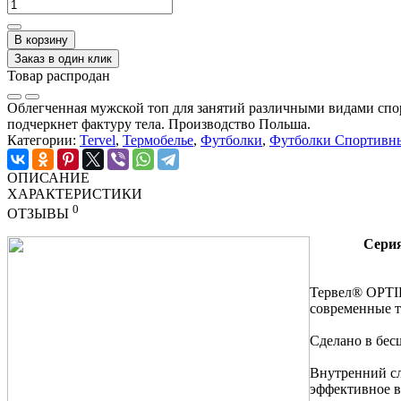
В корзину
Заказ в один клик
Товар распродан
Облегченная мужской топ для занятий различными видами спо
подчеркнет фактуру тела. Производство Польша.
Категории:
Tervel
,
Термобелье
,
Футболки
,
Футболки Спортивн
ОПИСАНИЕ
ХАРАКТЕРИСТИКИ
0
ОТЗЫВЫ
Сери
Тервел® OPTIL
современные т
Сделано в бес
Внутренний сл
эффективное в