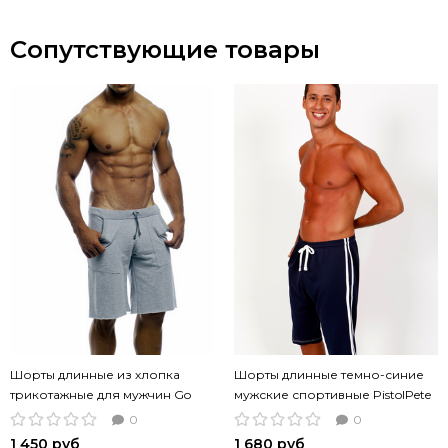
Сопутствующие товары
Шорты длинные из хлопка
Шорты длинные темно-синие
трикотажные для мужчин Go
мужские спортивные PistolPete
Softwear WorkOut серый цвет
AXION
0
0
1 450 руб
1 680 руб