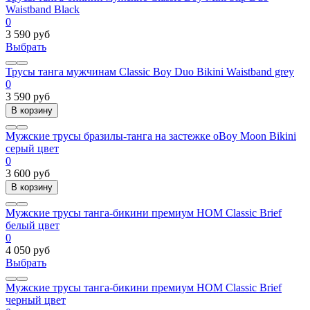
Waistband Black
0
3 590 руб
Выбрать
Трусы танга мужчинам Classic Boy Duo Bikini Waistband grey
0
3 590 руб
В корзину
Мужские трусы бразилы-танга на застежке oBoy Moon Bikini
серый цвет
0
3 600 руб
В корзину
Мужские трусы танга-бикини премиум HOM Classic Brief
белый цвет
0
4 050 руб
Выбрать
Мужские трусы танга-бикини премиум HOM Classic Brief
черный цвет