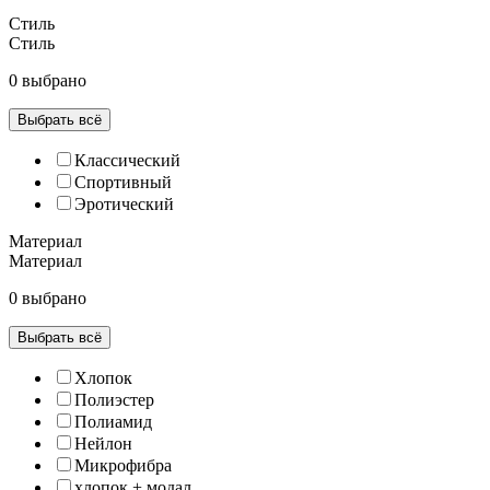
Стиль
Стиль
0 выбрано
Выбрать всё
Классический
Спортивный
Эротический
Материал
Материал
0 выбрано
Выбрать всё
Хлопок
Полиэстер
Полиамид
Нейлон
Микрофибра
хлопок + модал