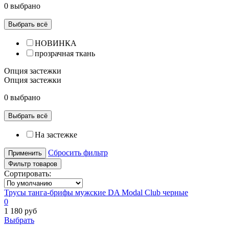
0 выбрано
Выбрать всё
НОВИНКА
прозрачная ткань
Опция застежки
Опция застежки
0 выбрано
Выбрать всё
На застежке
Сбросить фильтр
Применить
Фильтр товаров
Сортировать:
Трусы танга-брифы мужские DA Modal Club черные
0
1 180 руб
Выбрать