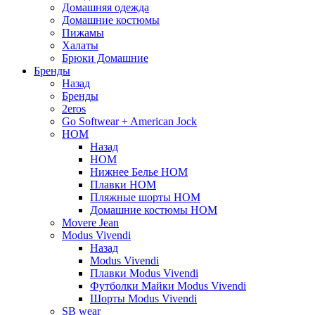
Домашняя одежда
Домашние костюмы
Пижамы
Халаты
Брюки Домашние
Бренды
Назад
Бренды
2eros
Go Softwear + American Jock
HOM
Назад
HOM
Нижнее Белье HOM
Плавки HOM
Пляжные шорты HOM
Домашние костюмы HOM
Movere Jean
Modus Vivendi
Назад
Modus Vivendi
Плавки Modus Vivendi
Футболки Майки Modus Vivendi
Шорты Modus Vivendi
SB wear