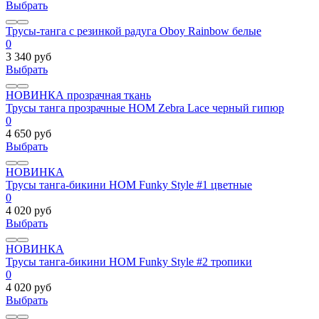
Выбрать
Трусы-танга с резинкой радуга Oboy Rainbow белые
0
3 340 руб
Выбрать
НОВИНКА
прозрачная ткань
Трусы танга прозрачные HOM Zebra Lace черный гипюр
0
4 650 руб
Выбрать
НОВИНКА
Трусы танга-бикини HOM Funky Style #1 цветные
0
4 020 руб
Выбрать
НОВИНКА
Трусы танга-бикини HOM Funky Style #2 тропики
0
4 020 руб
Выбрать