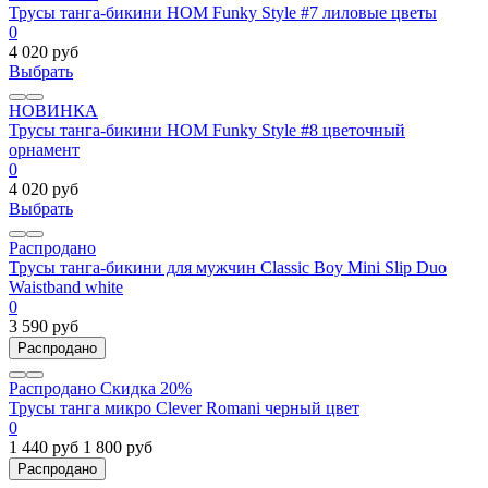
Трусы танга-бикини HOM Funky Style #7 лиловые цветы
0
4 020 руб
Выбрать
НОВИНКА
Трусы танга-бикини HOM Funky Style #8 цветочный
орнамент
0
4 020 руб
Выбрать
Распродано
Трусы танга-бикини для мужчин Classic Boy Mini Slip Duo
Waistband white
0
3 590 руб
Распродано
Распродано
Скидка 20%
Трусы танга микро Clever Romani черный цвет
0
1 440 руб
1 800 руб
Распродано