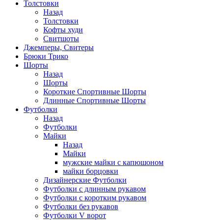
Толстовки
Назад
Толстовки
Кофты худи
Свитшоты
Джемперы, Свитеры
Брюки Трико
Шорты
Назад
Шорты
Короткие Спортивные Шорты
Длинные Спортивные Шорты
Футболки
Назад
Футболки
Майки
Назад
Майки
мужские майки с капюшоном
майки борцовки
Дизайнерские Футболки
Футболки с длинным рукавом
Футболки с коротким рукавом
Футболки без рукавов
Футболки V ворот