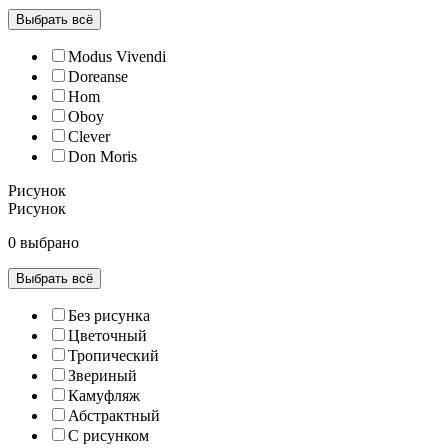
Выбрать всё
Modus Vivendi
Doreanse
Hom
Oboy
Clever
Don Moris
Рисунок
Рисунок
0 выбрано
Выбрать всё
Без рисунка
Цветочный
Тропический
Звериный
Камуфляж
Абстрактный
С рисунком