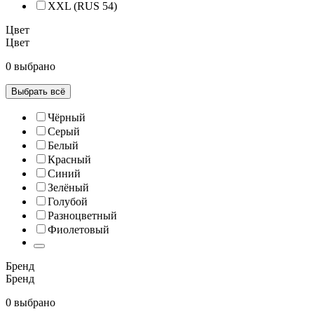
XXL (RUS 54)
Цвет
Цвет
0 выбрано
Выбрать всё
Чёрный
Серый
Белый
Красный
Синий
Зелёный
Голубой
Разноцветный
Фиолетовый
Бренд
Бренд
0 выбрано