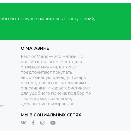
тобы быть в курсе наших новых поступлений,
О МАГАЗИНЕ
FashionMens — это магазин с
онлайн каталогом, место для
стильных мужчин, которые
предпочитают покупать
эксклюзивную одежду. Товары
распределены по категориям с
описаниями и характеристиками
для удобного поиска: подбор по
параметрам, сравнение,
добавление в избранное.
ие
МЫ В СОЦИАЛЬНЫХ СЕТЯХ