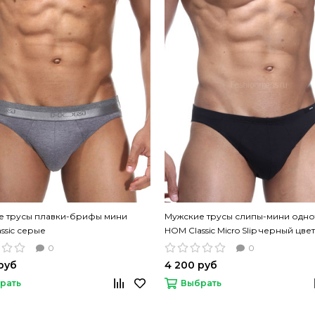
е трусы плавки-брифы мини
Мужские трусы слипы-мини одн
ssic серые
HOM Classic Micro Slip черный цвет
0
0
руб
4 200 руб
рать
Выбрать