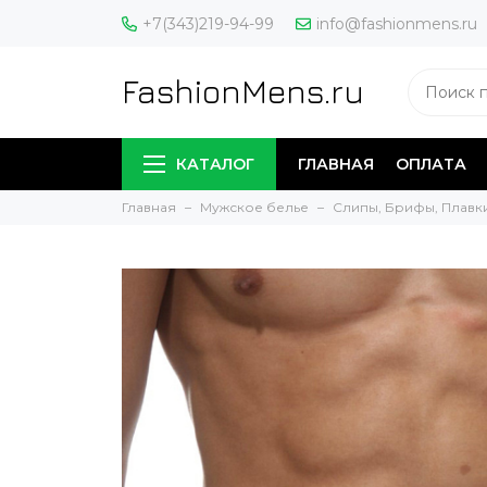
+7(343)219-94-99
info@fashionmens.ru
FashionMens.ru
КАТАЛОГ
ГЛАВНАЯ
ОПЛАТА
Главная
Мужское белье
Слипы, Брифы, Плавк