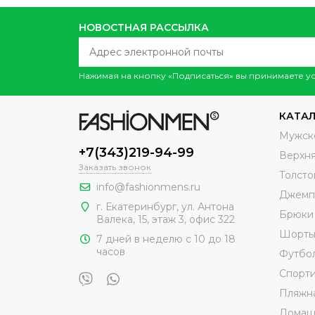
НОВОСТНАЯ РАССЫЛКА
Нажимая на кнопку «Подписаться» вы принимаете 
КАТА
Мужск
+7(343)219-94-99
Верхн
Заказать звонок
Толсто
info@fashionmens.ru
Джемп
г. Екатеринбург
,
ул. Антона
Брюки
Валека, 15
, этаж 3, офис 322
Шорт
7 дней в неделю с 10 до 18
часов
Футбо
Спорт
Пляжн
Домаш