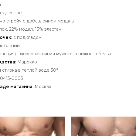
я
едневное
но стрейч с добавлением модала
ок, 22% модал, 13% эластан
очек:
с подкладом
нотонный
анция) - люксовая
линия мужского нижнего белья
одства:
Марокко
стирка в теплой воде 30°
-0413-0003
аде магазина:
Москва