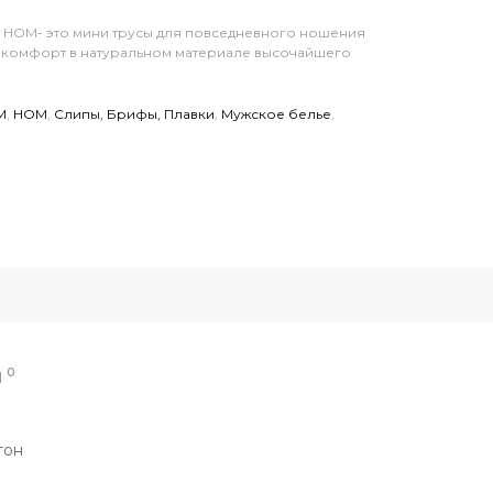
от HOM- это мини трусы для повседневного ношения
и комфорт в натуральном материале высочайшего
M
,
HOM
,
Слипы, Брифы, Плавки
,
Мужское белье
,
0
Ы
тон