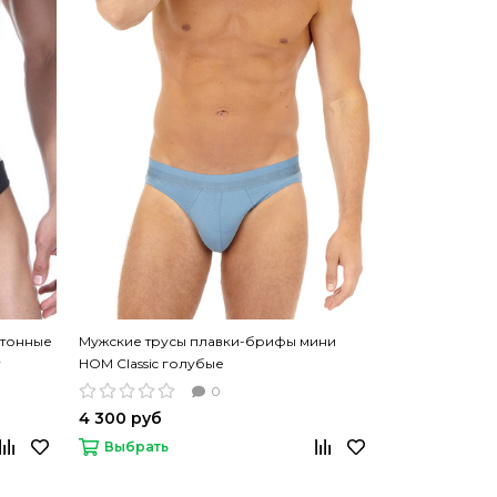
отонные
Мужские трусы плавки-брифы мини
Трусы слипы-ми
HOM Classic голубые
белый цвет
0
4 300 руб
4 200 руб
Выбрать
Выбрать