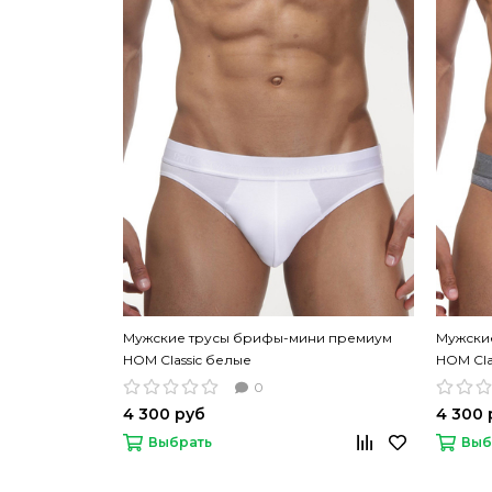
Мужские трусы брифы-мини премиум
Мужски
HOM Classic белые
HOM Cla
0
4 300 руб
4 300 
Выбрать
Выб