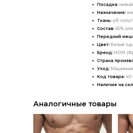
Посадка:
низка
Назначение:
еж
Ткань:
х/б полот
Состав:
65% хлоп
Передний
меш
Цвет:
белый од
Бренд:
HOM
(Фр
Страна произв
Уход:
Машинная 
Код товара:
40
Наличие на скл
Аналогичные товары