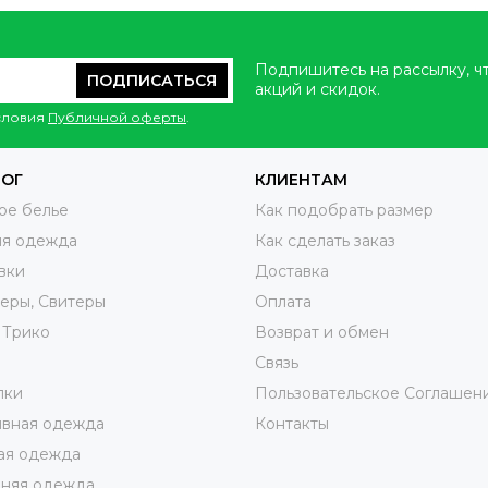
Подпишитесь на рассылку, ч
ПОДПИСАТЬСЯ
акций и скидок.
условия
Публичной оферты
.
ЛОГ
КЛИЕНТАМ
ое белье
Как подобрать размер
яя одежда
Как сделать заказ
вки
Доставка
еры, Свитеры
Оплата
 Трико
Возврат и обмен
ы
Связь
лки
Пользовательское Соглашен
ивная одежда
Контакты
ая одежда
няя одежда