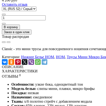
4 200 руб
Оставить отзыв
В корзину
Заказ в один клик
Товар распродан
Classic - это мини трусы для повседневного ношения сочетающ
Категории:
Нижнее Белье HOM
,
HOM
,
Трусы Мини Микро Би
ОПИСАНИЕ
ХАРАКТЕРИСТИКИ
0
ОТЗЫВЫ
Особенности:
узкие бока, одноцветный тон
Модель белья:
слипы мини, плавки, микро брифы
Посадка:
низкая
Назначение:
ежедневное
Ткань:
х/б полотно стрейч с добавлением модала
Состав:
65% хлопок, 22% модал, 13% эластан