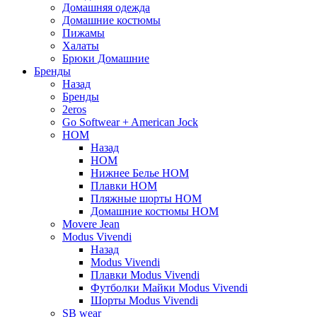
Домашняя одежда
Домашние костюмы
Пижамы
Халаты
Брюки Домашние
Бренды
Назад
Бренды
2eros
Go Softwear + American Jock
HOM
Назад
HOM
Нижнее Белье HOM
Плавки HOM
Пляжные шорты HOM
Домашние костюмы HOM
Movere Jean
Modus Vivendi
Назад
Modus Vivendi
Плавки Modus Vivendi
Футболки Майки Modus Vivendi
Шорты Modus Vivendi
SB wear