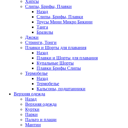
Хипсы
Слипы, Брифы, Плавки
Назад
Слипы, Брифы, Плавки
Трусы Мини Микро Бикини
Танга
Бразилы
Джоки
Стринги, Тонги
Плавки и Шорты для плавания
Назад
Плавки и Шорты для плавания
Купальные Шорты
Плавки Брифы Слипы
Термобелье
Назад
Термобелье
Кальсоны, подштанники
Верхняя одежда
Назад
Верхняя одежда
Куртки
Парки
Пальто и плащи
Мантии