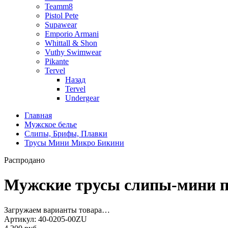
Teamm8
Pistol Pete
Supawear
Emporio Armani
Whittall & Shon
Vuthy Swimwear
Pikante
Tervel
Назад
Tervel
Undergear
Главная
Мужское белье
Слипы, Брифы, Плавки
Трусы Мини Микро Бикини
Распродано
Мужские трусы слипы-мини пр
Загружаем варианты товара…
Артикул:
40-0205-00ZU