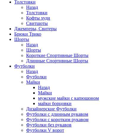
Толстовки
Назад
Толстовки
Кофты худи
Свитшоты
Джемперы, Свитеры
Брюки Трико
Шорты
Назад
Шорты
Короткие Спортивные Шорты
Длинные Спортивные Шорты
Футболки
Назад
Футболки
Майки
Назад
Майки
мужские майки с капюшоном
майки борцовки
Дизайнерские Футболки
Футболки с длинным рукавом
Футболки с коротким рукавом
Футболки без рукавов
Футболки V ворот