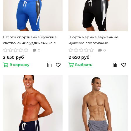
Шорты спортивные мужские
Шорты черные зауженные
светло-синие удлиненные с
мужские спортивные
полосками Pistol Pete Sportek
удлиненные Pistol Pete Sportek
0
0
Jam
Jam
2 650 руб
2 650 руб
В корзину
Выбрать