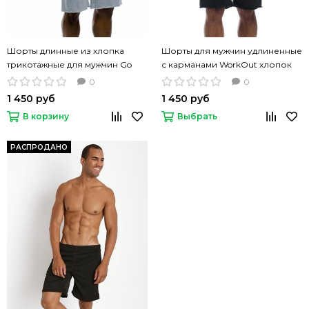
Шорты длинные из хлопка
Шорты для мужчин удлиненные
трикотажные для мужчин Go
с карманами WorkOut хлопок
Softwear WorkOut серый цвет
трикотажный черные
0
0
1 450 руб
1 450 руб
В корзину
Выбрать
РАСПРОДАНО