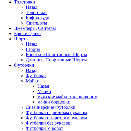
Толстовки
Назад
Толстовки
Кофты худи
Свитшоты
Джемперы, Свитеры
Брюки Трико
Шорты
Назад
Шорты
Короткие Спортивные Шорты
Длинные Спортивные Шорты
Футболки
Назад
Футболки
Майки
Назад
Майки
мужские майки с капюшоном
майки борцовки
Дизайнерские Футболки
Футболки с длинным рукавом
Футболки с коротким рукавом
Футболки без рукавов
Футболки V ворот