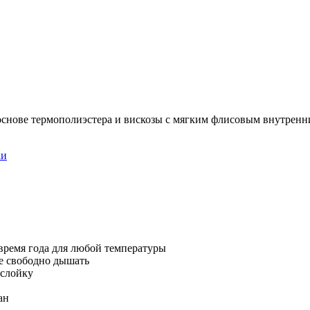
основе термополиэстера и вискозы с мягким флисовым внутренн
ки
 время года для любой температуры
же свободно дышать
ослойку
ан