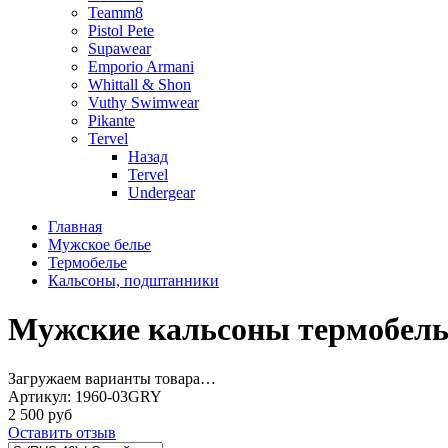
Teamm8
Pistol Pete
Supawear
Emporio Armani
Whittall & Shon
Vuthy Swimwear
Pikante
Tervel
Назад
Tervel
Undergear
Главная
Мужское белье
Термобелье
Кальсоны, подштанники
Мужские кальсоны термобель
Загружаем варианты товара…
Артикул:
1960-03GRY
2 500 руб
Оставить отзыв