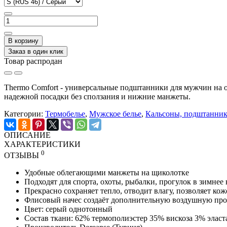
В корзину
Заказ в один клик
Товар распродан
Thermo Comfort - универсальные подштанники для мужчин на 
надежной посадки без сползания и нижние манжеты.
Категории:
Термобелье
,
Мужское белье
,
Кальсоны, подштанни
ОПИСАНИЕ
ХАРАКТЕРИСТИКИ
0
ОТЗЫВЫ
Удобные облегающими манжеты на щиколотке
Подходят для спорта, охоты, рыбалки, прогулок в зимнее
Прекрасно сохраняет тепло, отводит влагу, позволяет ко
Флисовый начес создаёт дополнительную воздушную пр
Цвет:
серый
однотонный
Состав ткани:
62% термополиэстер 35% вискоза 3% эласт