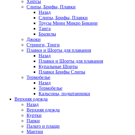
Хипсы
Слипы, Брифы, Плавки
Назад
Слипы, Брифы, Плавки
Трусы Мини Микро Бикини
Танга
Бразилы
Джоки
Стринги, Тонги
Плавки и Шорты для плавания
Назад
Плавки и Шорты для плавания
Купальные Шорты
Плавки Брифы Слипы
Термобелье
Назад
Термобелье
Кальсоны, подштанники
Верхняя одежда
Назад
Верхняя одежда
Куртки
Парки
Пальто и плащи
Мантии