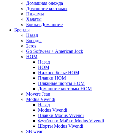
Домашняя одежда
Домашние костюмы
Пижамы
Халаты
Брюки Домашние
Бренды
Назад
Бренды
2eros
Go Softwear + American Jock
HOM
Назад
HOM
Нижнее Белье HOM
Плавки HOM
Пляжные шорты HOM
Домашние костюмы HOM
Movere Jean
Modus Vivendi
Назад
Modus Vivendi
Плавки Modus Vivendi
Футболки Майки Modus Vivendi
Шорты Modus Vivendi
SB wear