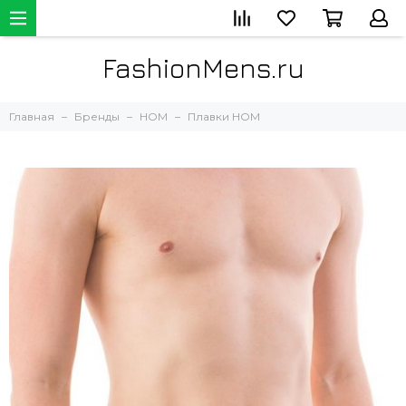
FashionMens.ru
Главная
Бренды
HOM
Плавки HOM