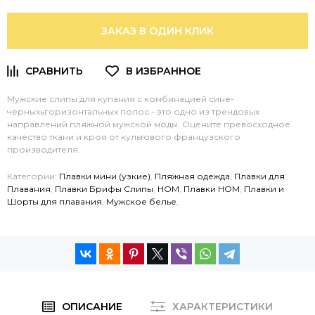
ЗАКАЗ В ОДИН КЛИК
Мужские слипы для купания с комбинацией сине-
черныхьгоризонтальных полос - это одно из трендовых
направлений пляжной мужской моды. Оцените превосходное
качество ткани и кроя от культового французского
производителя.
Категории:
Плавки мини (узкие)
,
Пляжная одежда
,
Плавки для
Плавания
,
Плавки Брифы Слипы
,
HOM
,
Плавки HOM
,
Плавки и
Шорты для плавания
,
Мужское белье
,
ОПИСАНИЕ
ХАРАКТЕРИСТИКИ