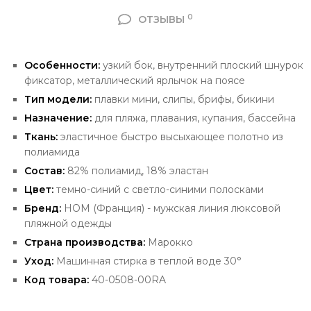
0
ОТЗЫВЫ
Особенности:
узкий бок,
внутренний
плоский
шнурок
фиксатор, металлический ярлычок на поясе
Тип модели:
плавки мини, слипы, брифы, бикини
Назначение:
для пляжа, плавания, купания, бассейна
Ткань:
эластичное быстро высыхающее полотно из
полиамида
Состав:
82% полиамид, 18% эластан
Цвет:
темно-синий с светло-синими полосками
Бренд:
HOM (Франция) -
мужская линия люксовой
пляжной одежды
Страна производства:
Марокко
Уход:
Машинная стирка в теплой воде 30°
Код товара:
40-0508-00RA