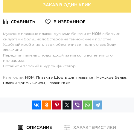
ЗАКАЗ В ОДИН КЛИК
Мужские пляжные плавки с узкими боками от
HOM
с белыми
силуэтами больших лобстеров на тёмно-синем полотне.
Удобный крой этих плавок обеспечивает полную свободу
движений.
Передняя панель с подкладкой из мягкого вспененного
полиамида.
Потайной плоский шнурок-фиксатор.
Категории:
HOM
,
Плавки и Шорты для плавания
,
Мужское белье
,
Плавки Брифы Слипы
,
Плавки HOM
ОПИСАНИЕ
ХАРАКТЕРИСТИКИ