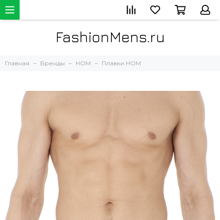
FashionMens.ru
Главная
Бренды
HOM
Плавки HOM