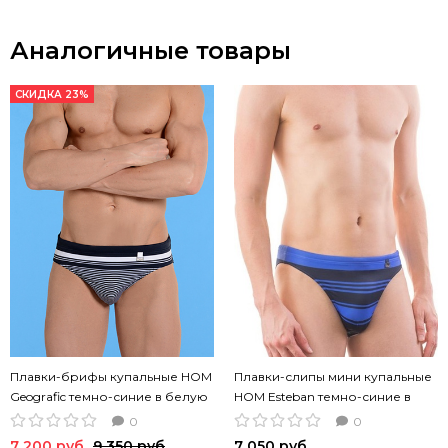
Аналогичные товары
СКИДКА 23%
Плавки-брифы купальные HOM
Плавки-слипы мини купальные
Geografic темно-синие в белую
HOM Esteban темно-синие в
полоску
полоску
0
0
7 200 руб
9 350 руб
7 050 руб