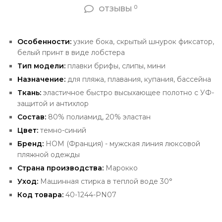
0
ОТЗЫВЫ
Особенности:
узкие бока
, скрытый шнурок фиксатор,
белый принт в виде лобстера
Тип модели:
плавки брифы, слипы, мини
Назначение:
для пляжа, плавания, купания, бассейна
Ткань:
эластичное быстро высыхающее полотно с УФ-
защитой и антихлор
Состав:
80% полиамид, 20% эластан
Цвет:
темно-синий
Бренд:
HOM (Франция) -
мужская линия люксовой
пляжной одежды
Страна производства:
Марокко
Уход:
Машинная стирка в теплой воде 30°
Код товара:
40-1244-PN07