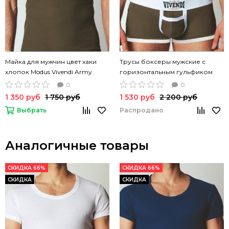
Майка для мужчин цвет хаки
Трусы боксеры мужские с
хлопок Modus Vivendi Army
горизонтальным гульфиком
tanktop
Army Boxer Khaki
0
0
1 350 руб
1 750 руб
1 530 руб
2 200 руб
Выбрать
Распродано
Аналогичные товары
СКИДКА 66%
СКИДКА 66%
СКИДКА
СКИДКА