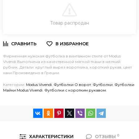
В КОРЗИНУ
Товар распродан
ЗАКАЗ В ОДИН КЛИК
Фирменная мужская футболка в винтажном стиле от Modus
Vivendi.Выполнена из качественной мягкой ткани в мелкий
рубчик. Детали: круглый вырез воротника, короткий рукав, цвет
хаки.Произведено в Греции.
Категории:
Modus Vivendi
,
Футболки O ворот
,
Футболки
,
Футболки
Майки Modus Vivendi
,
Футболки с коротким рукавом
,
0
ХАРАКТЕРИСТИКИ
ОТЗЫВЫ