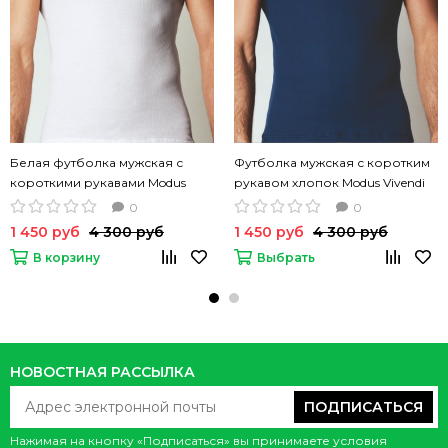
Белая футболка мужская с
Футболка мужская с коротким
короткими рукавами Modus
рукавом хлопок Modus Vivendi
Vivendi Аrmy t-shirt однотонная
Аrmy t-shirt в рубчик темно-
0
0
хлопок
синяя
1 450 руб
4 300 руб
1 450 руб
4 300 руб
В корзину
Выбрать
НОВОСТНАЯ РАССЫЛКА
ПОДПИСАТЬСЯ
Нажимая на кнопку «Подписаться» вы принимаете условия