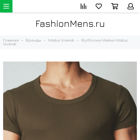
FashionMens.ru
Главная
Бренды
Modus Vivendi
Футболки Майки Modus
Vivendi