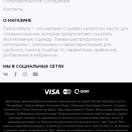
Пользовательское Соглашение
Контакты
О МАГАЗИНЕ
FashionMens — это магазин с онлайн каталогом, место для
стильных мужчин, которые предпочитают покупать
эксклюзивную одежду. Товары распределены по
категориям с описаниями и характеристиками для
удобного поиска: подбор по параметрам, сравнение,
добавление в избранное.
МЫ В СОЦИАЛЬНЫХ СЕТЯХ
Доставка производится интернет-магазином по всей России: Москва, Санкт-
Петербург, Новосибирск, Екатеринбург, Нижний Новгород, Казань, Самара,
Челябинск, Омск, Ростов-на-Дону, Уфа, Красноярск, Пермь, Волгоград, Воронеж,
Якутск, Хабаровск, Калининград, Петропавловск-Камчатский и другие. Сроки
доставки зависят от удаленности региона в котором был сделан заказ. В
среднем доставка по России осуществляется магазином от 1 до 7 дней. Все
заказы подлежат возврату и обмену в соответсвии со ст. 502 ГК РФ, ст. 25 Закона
о защите прав потребителя. Все права на изображения и тексты принадлежат