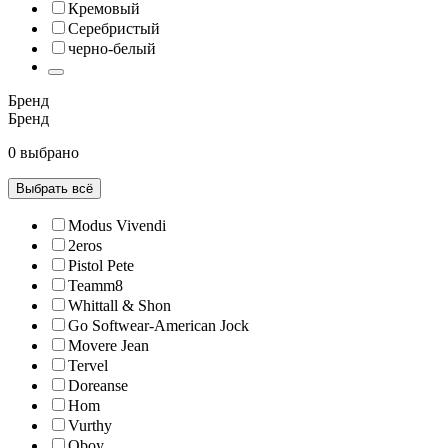
Кремовый
Серебристый
черно-белый
Бренд
Бренд
0 выбрано
Выбрать всё
Modus Vivendi
2eros
Pistol Pete
Teamm8
Whittall & Shon
Go Softwear-American Jock
Movere Jean
Tervel
Doreanse
Hom
Vurthy
Oboy