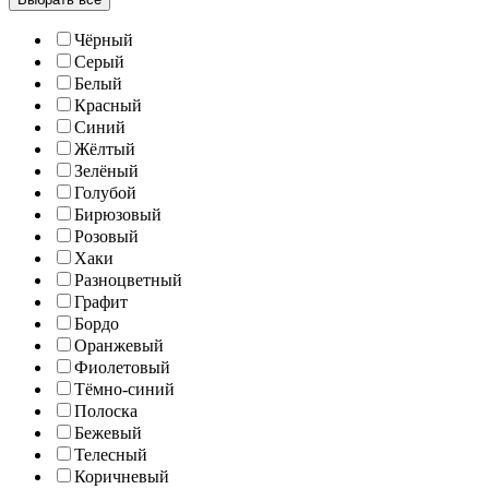
Чёрный
Серый
Белый
Красный
Синий
Жёлтый
Зелёный
Голубой
Бирюзовый
Розовый
Хаки
Разноцветный
Графит
Бордо
Оранжевый
Фиолетовый
Тёмно-синий
Полоска
Бежевый
Телесный
Коричневый