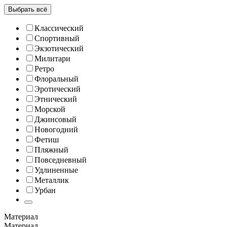
Выбрать всё
Классический
Спортивный
Экзотический
Милитари
Ретро
Флоральный
Эротический
Этнический
Морской
Джинсовый
Новогодний
Фетиш
Пляжный
Повседневный
Удлиненные
Металлик
Урбан
Материал
Материал