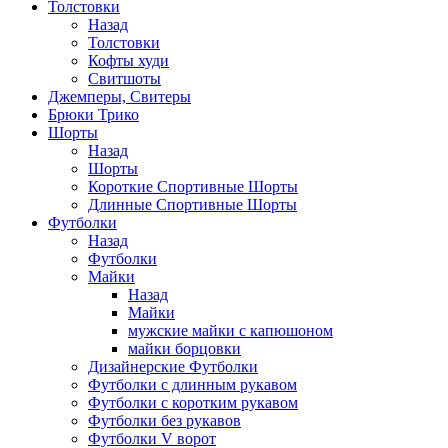
Толстовки
Назад
Толстовки
Кофты худи
Свитшоты
Джемперы, Свитеры
Брюки Трико
Шорты
Назад
Шорты
Короткие Спортивные Шорты
Длинные Спортивные Шорты
Футболки
Назад
Футболки
Майки
Назад
Майки
мужские майки с капюшоном
майки борцовки
Дизайнерские Футболки
Футболки с длинным рукавом
Футболки с коротким рукавом
Футболки без рукавов
Футболки V ворот