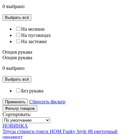
0 выбрано
Выбрать всё
На молнии
На пуговицах
На застежке
Опция рукава
Опция рукава
0 выбрано
Выбрать всё
Без рукава
Сбросить фильтр
Применить
Фильтр товаров
Сортировать:
НОВИНКА
Трусы стринги-тонги HOM Funky Style #8 цветочный
орнамент