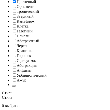
Цветочный
Орнамент
Тропический
Звериный
Камуфляж
Клетка
Газетный
Пейсли
Абстрактный
Череп
Крапинка
Горошек
С рисунком
Абстракция
Алфавит
Урбанистический
Ажур
Стиль
Стиль
0 выбрано