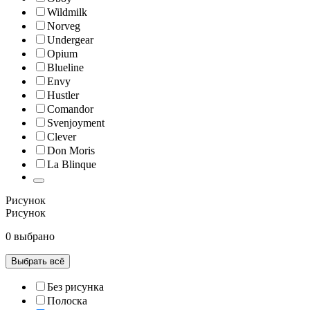
Wildmilk
Norveg
Undergear
Opium
Blueline
Envy
Hustler
Comandor
Svenjoyment
Clever
Don Moris
La Blinque
Рисунок
Рисунок
0 выбрано
Выбрать всё
Без рисунка
Полоска