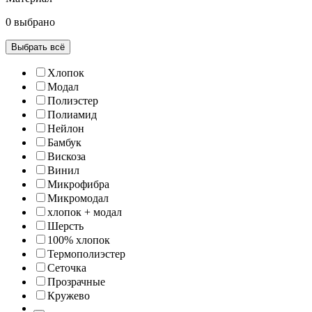
0 выбрано
Выбрать всё
Хлопок
Модал
Полиэстер
Полиамид
Нейлон
Бамбук
Вискоза
Винил
Микрофибра
Микромодал
хлопок + модал
Шерсть
100% хлопок
Термополиэстер
Сеточка
Прозрачные
Кружево