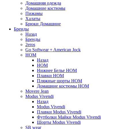
Домашняя одежда
Домашние костюмы
Пижамы
Халаты
Брюки Домашние
Бренды
Назад
Бренды
2eros
Go Softwear + American Jock
HOM
Назад
HOM
Нижнее Белье HOM
Плавки HOM
Пляжные шорты HOM
Домашние костюмы HOM
Movere Jean
Modus Vivendi
Назад
Modus Vivendi
Плавки Modus Vivendi
Футболки Майки Modus Vivendi
Шорты Modus Vivendi
SB wear