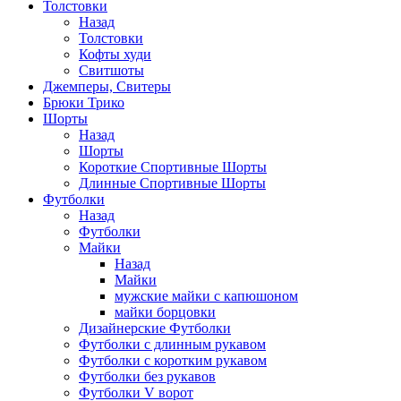
Толстовки
Назад
Толстовки
Кофты худи
Свитшоты
Джемперы, Свитеры
Брюки Трико
Шорты
Назад
Шорты
Короткие Спортивные Шорты
Длинные Спортивные Шорты
Футболки
Назад
Футболки
Майки
Назад
Майки
мужские майки с капюшоном
майки борцовки
Дизайнерские Футболки
Футболки с длинным рукавом
Футболки с коротким рукавом
Футболки без рукавов
Футболки V ворот