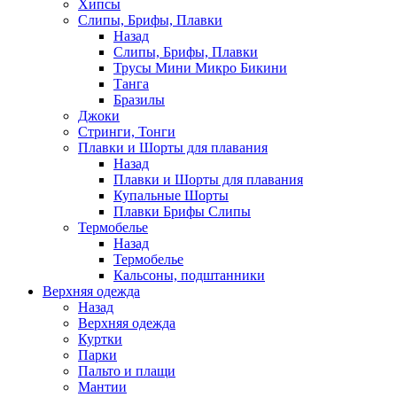
Хипсы
Слипы, Брифы, Плавки
Назад
Слипы, Брифы, Плавки
Трусы Мини Микро Бикини
Танга
Бразилы
Джоки
Стринги, Тонги
Плавки и Шорты для плавания
Назад
Плавки и Шорты для плавания
Купальные Шорты
Плавки Брифы Слипы
Термобелье
Назад
Термобелье
Кальсоны, подштанники
Верхняя одежда
Назад
Верхняя одежда
Куртки
Парки
Пальто и плащи
Мантии