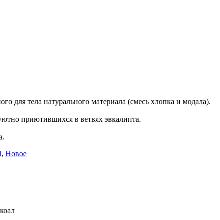
ого для тела натурального материала (смесь хлопка и модала).
уютно приютившихся в ветвях эвкалипта.
а.
M
,
Новое
 коал