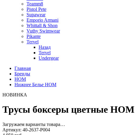
Teamm8
Pistol Pete
Supawear
Emporio Armani
Whittall & Shon
Vuthy Swimwear
Pikante
Tervel
Назад
Tervel
Undergear
Главная
Бренды
HOM
Нижнее Белье HOM
НОВИНКА
Трусы боксеры цветные HOM 
Загружаем варианты товара…
Артикул:
40-2637-P004