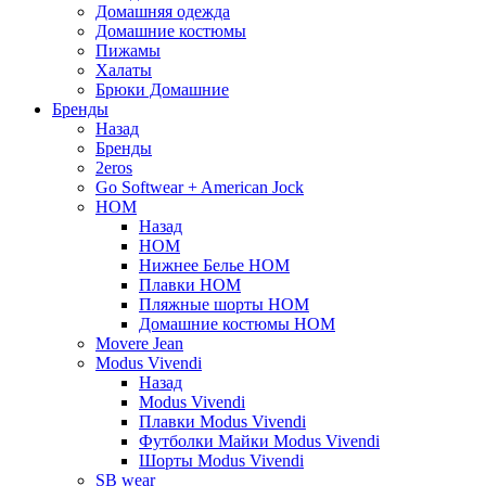
Домашняя одежда
Домашние костюмы
Пижамы
Халаты
Брюки Домашние
Бренды
Назад
Бренды
2eros
Go Softwear + American Jock
HOM
Назад
HOM
Нижнее Белье HOM
Плавки HOM
Пляжные шорты HOM
Домашние костюмы HOM
Movere Jean
Modus Vivendi
Назад
Modus Vivendi
Плавки Modus Vivendi
Футболки Майки Modus Vivendi
Шорты Modus Vivendi
SB wear