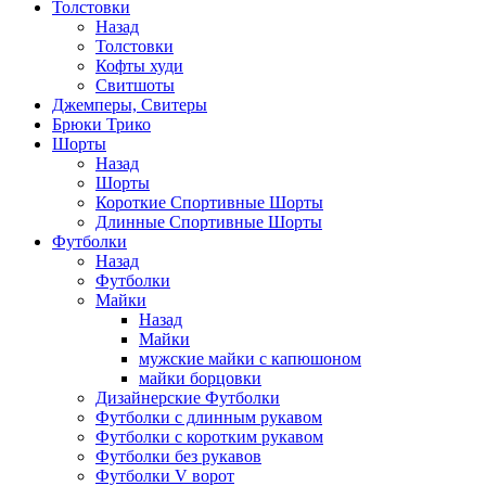
Толстовки
Назад
Толстовки
Кофты худи
Свитшоты
Джемперы, Свитеры
Брюки Трико
Шорты
Назад
Шорты
Короткие Спортивные Шорты
Длинные Спортивные Шорты
Футболки
Назад
Футболки
Майки
Назад
Майки
мужские майки с капюшоном
майки борцовки
Дизайнерские Футболки
Футболки с длинным рукавом
Футболки с коротким рукавом
Футболки без рукавов
Футболки V ворот