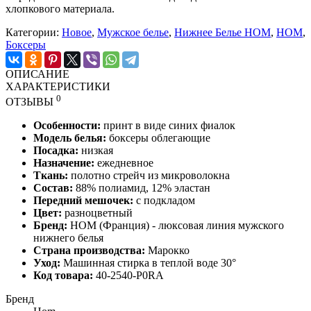
хлопкового материала.
Категории:
Новое
,
Мужское белье
,
Нижнее Белье HOM
,
HOM
,
Боксеры
ОПИСАНИЕ
ХАРАКТЕРИСТИКИ
0
ОТЗЫВЫ
Особенности:
принт в виде синих фиалок
Модель белья:
боксеры облегающие
Посадка:
низкая
Назначение:
ежедневное
Ткань:
полотно стрейч из микроволокна
Состав:
88% полиамид, 12% эластан
Передний
мешочек:
с подкладом
Цвет:
разноцветный
Бренд:
HOM
(Франция) - люксовая
линия мужского
нижнего белья
Страна производства:
Марокко
Уход:
Машинная стирка в теплой воде 30°
Код товара:
40-2540-P0RA
Бренд