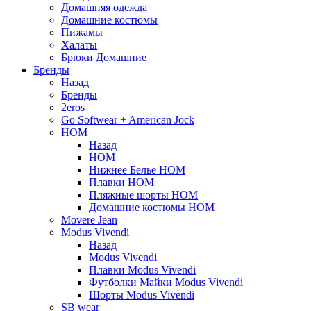
Домашняя одежда
Домашние костюмы
Пижамы
Халаты
Брюки Домашние
Бренды
Назад
Бренды
2eros
Go Softwear + American Jock
HOM
Назад
HOM
Нижнее Белье HOM
Плавки HOM
Пляжные шорты HOM
Домашние костюмы HOM
Movere Jean
Modus Vivendi
Назад
Modus Vivendi
Плавки Modus Vivendi
Футболки Майки Modus Vivendi
Шорты Modus Vivendi
SB wear