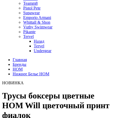
Teamm8
Pistol Pete
Supawear
Emporio Armani
Whittall & Shon
Vuthy Swimwear
Pikante
Tervel
Назад
Tervel
Undergear
Главная
Бренды
HOM
Нижнее Белье HOM
НОВИНКА
Трусы боксеры цветные
HOM Will цветочный принт
фиалок