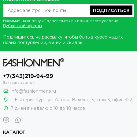
ПОДПИСАТЬСЯ
Нажимая на кнопку «Подписаться» вы принимаете условия
Публичной оферты
.
Подпишитесь на рассылку, чтобы быть в курсе наших
новых поступлений, акций и скидок.
+7(343)219-94-99
Заказать звонок
info@fashionmens.ru
г. Екатеринбург
,
ул. Антона Валека, 15
, этаж 3, офис 322
7 дней в неделю с 10 до 18 часов
КАТАЛОГ