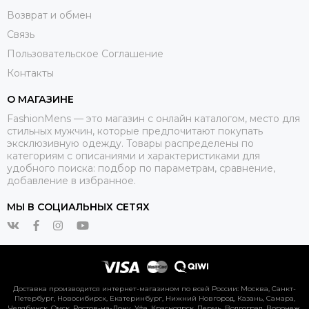
Возврат и обмен
Связь
Пользовательское Соглашение
Контакты
О МАГАЗИНЕ
FashionMens — это магазин с онлайн каталогом, место для
стильных мужчин, которые предпочитают покупать
эксклюзивную одежду. Товары распределены по
категориям с описаниями и характеристиками для
удобного поиска: подбор по параметрам, сравнение,
добавление в избранное.
МЫ В СОЦИАЛЬНЫХ СЕТЯХ
Доставка производится интернет-магазином по всей России: Москва, Санкт-
Петербург, Новосибирск, Екатеринбург, Нижний Новгород, Казань, Самара,
Челябинск, Омск, Ростов-на-Дону, Уфа, Красноярск, Пермь, Волгоград, Воронеж,