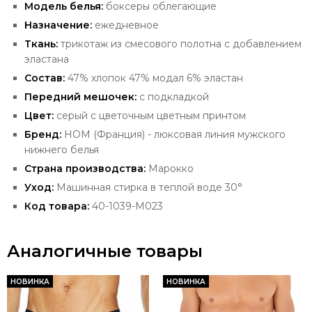
Модель белья:
боксеры облегающие
Назначение:
ежедневное
Ткань:
трикотаж из смесового полотна с добавлением
эластана
Состав:
47% хлопок 47% модал 6% эластан
Передний
мешочек:
с подкладкой
Цвет:
серый с цветочным цветным принтом
Бренд:
HOM
(Франция) - люксовая
линия мужского
нижнего белья
Страна производства:
Марокко
Уход:
Машинная стирка в теплой воде 30°
Код товара:
40-1039-M023
Аналогичные товары
НОВИНКА
НОВИНКА