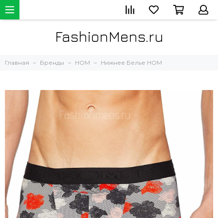
FashionMens.ru
Главная
Бренды
HOM
Нижнее Белье HOM