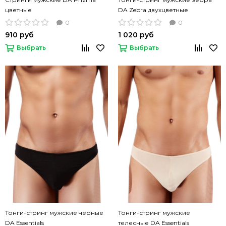
цветные
DA Zebra двухцветные
0
0
910 руб
1 020 руб
Выбрать
Выбрать
Тонги-стринг мужские черные
Тонги-стринг мужские
DA Essentials
телесные DA Essentials