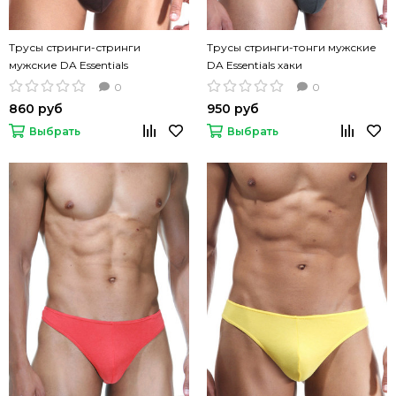
Трусы стринги-стринги
Трусы стринги-тонги мужские
мужские DA Essentials
DA Essentials хаки
коричневые
0
0
860 руб
950 руб
Выбрать
Выбрать