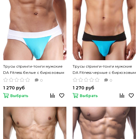
Трусы стринги-тонги мужские
Трусы стринги-тонги мужские
DA Fitness белые с бирюзовым
DA Fitness черные с бирюзовым
0
0
1 270 руб
1 270 руб
Выбрать
Выбрать