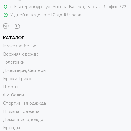
г. Екатеринбург
,
ул. Антона Валека, 15
, этаж 3, офис 322
7 дней в неделю с 10 до 18 часов
КАТАЛОГ
Мужское белье
Верхняя одежда
Толстовки
Джемперы, Свитеры
Брюки Трико
Шорты
Футболки
Спортивная одежда
Пляжная одежда
Домашняя одежда
Бренды