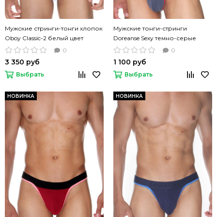
Мужские стринги-тонги хлопок
Мужские тонги-стринги
Oboy Classic-2 белый цвет
Doreanse Sexy темно-серые
0
0
3 350 руб
1 100 руб
Выбрать
Выбрать
НОВИНКА
НОВИНКА