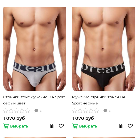
Стринги-тонг мужские DA Sport
Мужские стринги-тонги DA
серый цвет
Sport черные
0
0
1 070 руб
1 070 руб
Выбрать
Выбрать