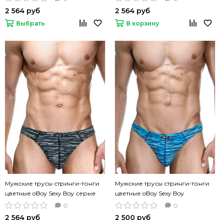
2 564 руб
2 564 руб
Выбрать
В корзину
Мужские трусы стринги-тонги
Мужские трусы стринги-тонги
цветные oBoy Sexy Boy серые
цветные oBoy Sexy Boy
0
0
2 564 руб
2 500 руб