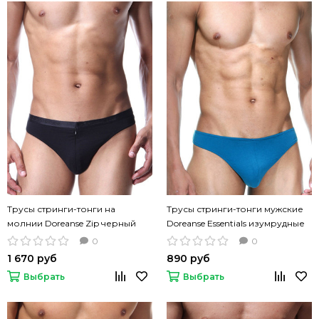
Трусы стринги-тонги на
Трусы стринги-тонги мужские
молнии Doreanse Zip черный
Doreanse Essentials изумрудные
цвет
0
0
1 670 руб
890 руб
Выбрать
Выбрать