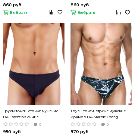
860 руб
860 руб
Выбрать
Выбрать
Трусы тонги-стринг мужские
Трусы тонги-стринг мужские
DA Essentials синие
мрамор DA Marble Thong
0
0
950 руб
970 руб