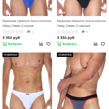
Мужские стринги-тонги хлопок
Мужские стринги-тонги хлопок
Oboy Classic-2 синие
Oboy Classic-2 черные
0
0
3 350 руб
3 350 руб
Выбрать
Выбрать
НОВИНКА
НОВИНКА