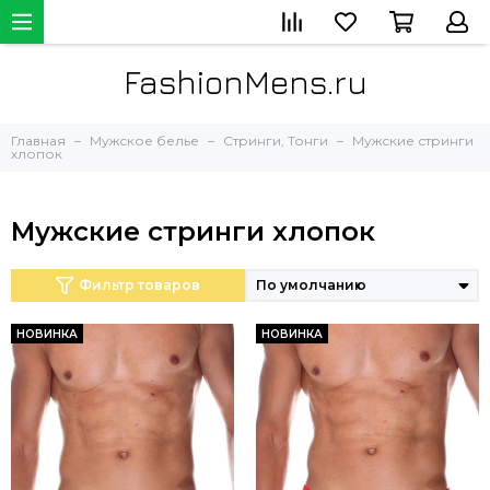
FashionMens.ru
Главная
Мужское белье
Стринги, Тонги
Мужские стринги
хлопок
Мужские стринги хлопок
Фильтр товаров
НОВИНКА
НОВИНКА