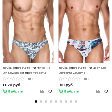
Трусы стринги-тонги мужские
Трусы стринги-тонги цветные
DA Newspaper принт газеты
Doreanse Zeugma
0
0
1 020 руб
910 руб
Выбрать
Выбрать