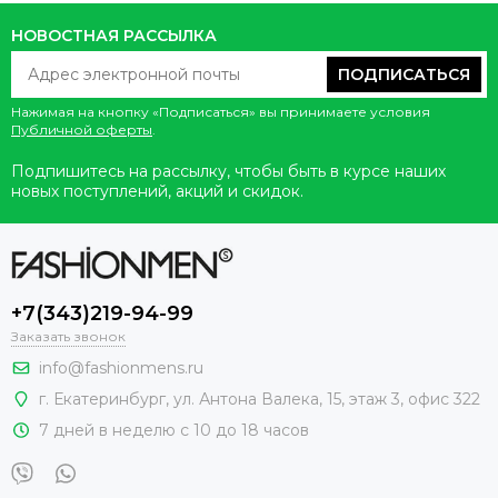
НОВОСТНАЯ РАССЫЛКА
ПОДПИСАТЬСЯ
Нажимая на кнопку «Подписаться» вы принимаете условия
Публичной оферты
.
Подпишитесь на рассылку, чтобы быть в курсе наших
новых поступлений, акций и скидок.
+7(343)219-94-99
Заказать звонок
info@fashionmens.ru
г. Екатеринбург
,
ул. Антона Валека, 15
, этаж 3, офис 322
7 дней в неделю с 10 до 18 часов