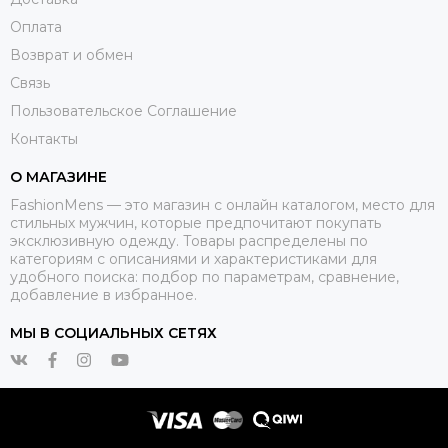
Оплата
Возврат и обмен
Связь
Пользовательское Соглашение
Контакты
О МАГАЗИНЕ
FashionMens — это магазин с онлайн каталогом, место для
стильных мужчин, которые предпочитают покупать
эксклюзивную одежду. Товары распределены по
категориям с описаниями и характеристиками для
удобного поиска: подбор по параметрам, сравнение,
добавление в избранное.
МЫ В СОЦИАЛЬНЫХ СЕТЯХ