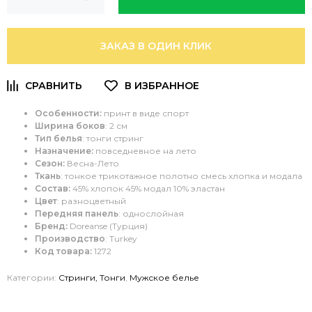
ЗАКАЗ В ОДИН КЛИК
Особенности:
принт в виде спорт
Ширина боков
: 2 см
Тип белья
: тонги стринг
Назначение:
повседневное на лето
Сезон:
Весна-Лето
Ткань
: тонкое трикотажное полотно смесь хлопка и модала
Состав:
45% хлопок 45% модал 10% эластан
Цвет
: разноцветный
Передняя панель
: однослойная
Бренд:
Doreanse (Турция)
Производство
: Turkey
Код товара:
1272
Категории:
Стринги, Тонги
,
Мужское белье