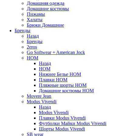
Домашняя одежда
Домашние костюмы
Пижамы
Халаты
Брюки Домашние
Бренды
Назад
Бренды
2eros
Go Softwear + American Jock
HOM
Назад
HOM
Нижнее Белье HOM
Плавки HOM
Пляжные шорты HOM
Домашние костюмы HOM
Movere Jean
Modus Vivendi
Назад
Modus Vivendi
Плавки Modus Vivendi
Футболки Майки Modus Vivendi
Шорты Modus Vivendi
SB wear