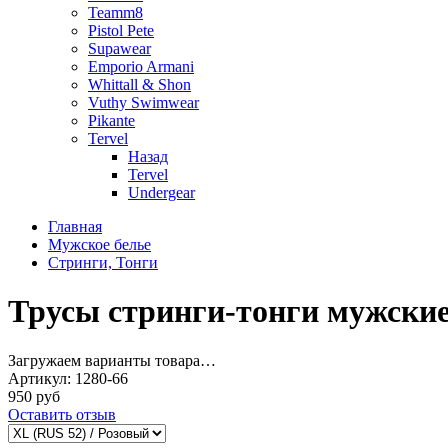
Teamm8
Pistol Pete
Supawear
Emporio Armani
Whittall & Shon
Vuthy Swimwear
Pikante
Tervel
Назад
Tervel
Undergear
Главная
Мужское белье
Стринги, Тонги
Трусы стринги-тонги мужские 
Загружаем варианты товара…
Артикул:
1280-66
950 руб
Оставить отзыв