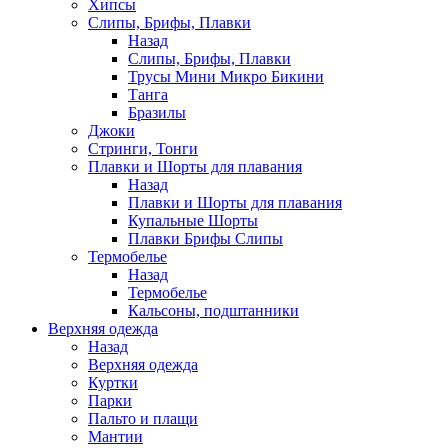
Хипсы
Слипы, Брифы, Плавки
Назад
Слипы, Брифы, Плавки
Трусы Мини Микро Бикини
Танга
Бразилы
Джоки
Стринги, Тонги
Плавки и Шорты для плавания
Назад
Плавки и Шорты для плавания
Купальные Шорты
Плавки Брифы Слипы
Термобелье
Назад
Термобелье
Кальсоны, подштанники
Верхняя одежда
Назад
Верхняя одежда
Куртки
Парки
Пальто и плащи
Мантии