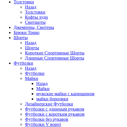
Толстовки
Назад
Толстовки
Кофты худи
Свитшоты
Джемперы, Свитеры
Брюки Трико
Шорты
Назад
Шорты
Короткие Спортивные Шорты
Длинные Спортивные Шорты
Футболки
Назад
Футболки
Майки
Назад
Майки
мужские майки с капюшоном
майки борцовки
Дизайнерские Футболки
Футболки с длинным рукавом
Футболки с коротким рукавом
Футболки без рукавов
Футболки V ворот