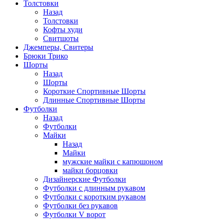
Толстовки
Назад
Толстовки
Кофты худи
Свитшоты
Джемперы, Свитеры
Брюки Трико
Шорты
Назад
Шорты
Короткие Спортивные Шорты
Длинные Спортивные Шорты
Футболки
Назад
Футболки
Майки
Назад
Майки
мужские майки с капюшоном
майки борцовки
Дизайнерские Футболки
Футболки с длинным рукавом
Футболки с коротким рукавом
Футболки без рукавов
Футболки V ворот