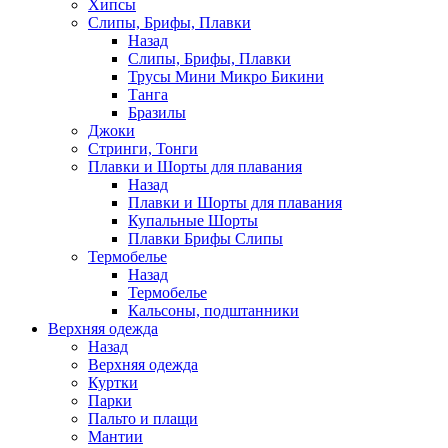
Хипсы
Слипы, Брифы, Плавки
Назад
Слипы, Брифы, Плавки
Трусы Мини Микро Бикини
Танга
Бразилы
Джоки
Стринги, Тонги
Плавки и Шорты для плавания
Назад
Плавки и Шорты для плавания
Купальные Шорты
Плавки Брифы Слипы
Термобелье
Назад
Термобелье
Кальсоны, подштанники
Верхняя одежда
Назад
Верхняя одежда
Куртки
Парки
Пальто и плащи
Мантии