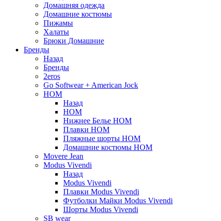
Домашняя одежда
Домашние костюмы
Пижамы
Халаты
Брюки Домашние
Бренды
Назад
Бренды
2eros
Go Softwear + American Jock
HOM
Назад
HOM
Нижнее Белье HOM
Плавки HOM
Пляжные шорты HOM
Домашние костюмы HOM
Movere Jean
Modus Vivendi
Назад
Modus Vivendi
Плавки Modus Vivendi
Футболки Майки Modus Vivendi
Шорты Modus Vivendi
SB wear