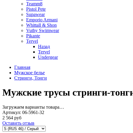
Teamm8
Pistol Pete
Supawear
Emporio Armani
Whittall & Shon
Vuthy Swimwear
Pikante
Tervel
Назад
Tervel
Undergear
Главная
Мужское белье
Стринги, Тонги
Мужские трусы стринги-тонги
Загружаем варианты товара…
Артикул:
06-5961-32
2 564 руб
Оставить отзыв