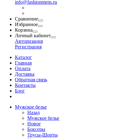
info@fashionmens.ru
Сравнение
Избранное
Корзина
Личный кабинет
Авторизация
Регистрация
Каталог
Главная
Оплата
Доставка
Обратная связь
Контакты
Блог
Мужское белье
Назад
Мужское белье
Новое
Боксеры
Трусы-Шорты