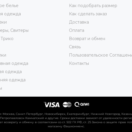
ое белье
Как подобрать размер
яя одежда
Как сделать заказ
вки
Доставка
еры, Свитеры
Оплата
 Трико
Возврат и обмен
ы
Связь
лки
Пользовательское Соглашен
ивная одежда
Контакты
ая одежда
няя одежда
ы
 Москва, Санкт-Петербург, Новосибирск, Екатеринбург, Нижний Новгород, Казань, 
 Петропавловск-Камчатский и другие. Сроки доставки зависят от удаленности регио
ат возврату и обмену в соответсвии со ст. 502 ГК РФ, ст. 25 Закона о защите прав
магазину Фашионменс.