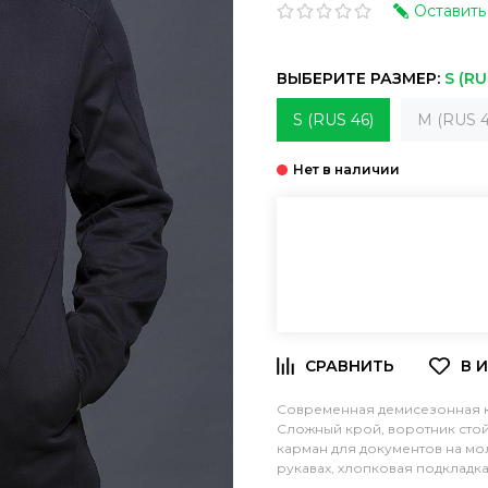
Оставить
ВЫБЕРИТЕ РАЗМЕР:
S (RU
S (RUS 46)
M (RUS 4
Современная демисезонная к
Сложный крой, воротник стой
карман для документов на мол
рукавах, хлопковая подкладк