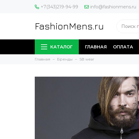
+7(343)219-94-99
info@fashionmens.ru
FashionMens.ru
КАТАЛОГ
ГЛАВНАЯ
ОПЛАТА
Главная
Бренды
SB wear