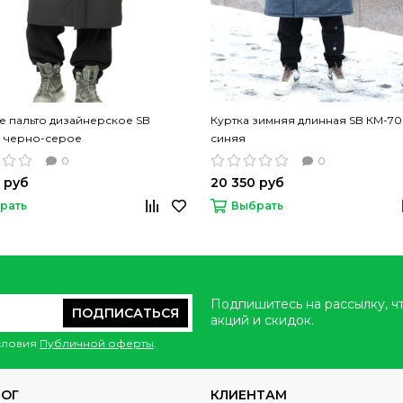
 пальто дизайнерское SB
Куртка зимняя длинная SB КМ-7
3 черно-серое
синяя
0
0
 руб
20 350 руб
рать
Выбрать
Подпишитесь на рассылку, ч
ПОДПИСАТЬСЯ
акций и скидок.
условия
Публичной оферты
.
ЛОГ
КЛИЕНТАМ