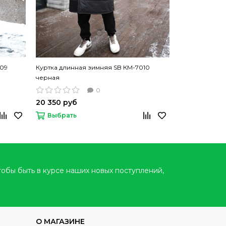
009
Куртка длинная зимняя SB КМ-7010
Куртка демис
черная
КМ-7015 черн
0
20 350 руб
20 500 руб
Выбрать
Выбрать
тобы быть в курсе наших новых поступлений,
О МАГАЗИНЕ