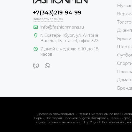
Мужск
+7(343)219-94-99
Верхн
Заказать звонок
Толсто
info@fashionmens.ru
Джемп
г. Екатеринбург
,
ул. Антона
Брюки
Валека, 15
, этаж 3, офис 322
Шорт
7 дней в неделю с 10 до 18
часов
Футбо
Спорт
Пляжн
Домаш
Бренд
Доставка производится интернет-магазином по всей России:
Пермь, Волгоград, Воронеж, Якутск, Хабаровск, Калининград,
осуществляется магазином от 1 до 7 дней. Все заказы подлеж