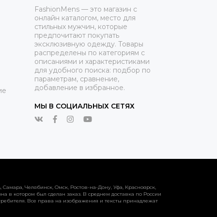
FashionMens — это магазин с
онлайн каталогом, место для
стильных мужчин, которые
предпочитают покупать
эксклюзивную одежду. Товары
распределены по категориям с
описаниями и характеристиками
для удобного поиска: подбор по
параметрам, сравнение,
добавление в избранное.
ие
МЫ В СОЦИАЛЬНЫХ СЕТЯХ
Самара, Челябинск, Омск, Ростов-на-Дону, Уфа, Красноярск,
на в котором был сделан заказ. В среднем доставка по России
 потребителя. Все права на изображения и тексты принадлежат