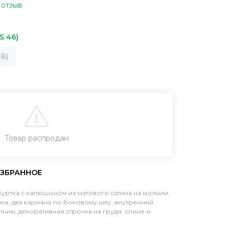
 отзыв
S 46)
8)
В КОРЗИНУ
Товар распродан
ЗАКАЗ В ОДИН КЛИК
уртка с капюшоном из матового сатина на молнии.
ка, два кармана по боковому шву, внутренний
нии, декоративная строчка на груди, спине и
а