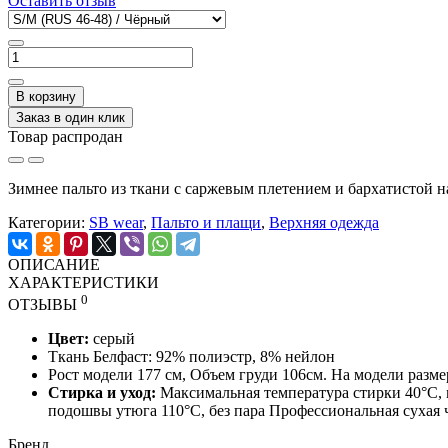
Оставить отзыв
В корзину
Заказ в один клик
Товар распродан
Зимнее пальто из ткани с саржевым плетением и бархатистой 
Категории:
SB wear
,
Пальто и плащи
,
Верхняя одежда
ОПИСАНИЕ
ХАРАКТЕРИСТИКИ
0
ОТЗЫВЫ
Цвет:
серый
Ткань Белфаст: 92% полиэстр, 8% нейлон
Рост модели 177 см, Объем груди 106см. На модели размер
Стирка и уход:
Максимальная температура стирки 40°C, 
подошвы утюга 110°C, без пара Профессиональная сухая 
Бренд