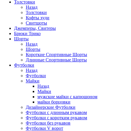
Толстовки
Назад
Толстовки
Кофты худи
Свитшоты
Джемперы, Свитеры
Брюки Трико
Шорты
Назад
Шорты
Короткие Спортивные Шорты
Длинные Спортивные Шорты
Футболки
Назад
Футболки
Майки
Назад
Майки
мужские майки с капюшоном
майки борцовки
Дизайнерские Футболки
Футболки с длинным рукавом
Футболки с коротким рукавом
Футболки без рукавов
Футболки V ворот