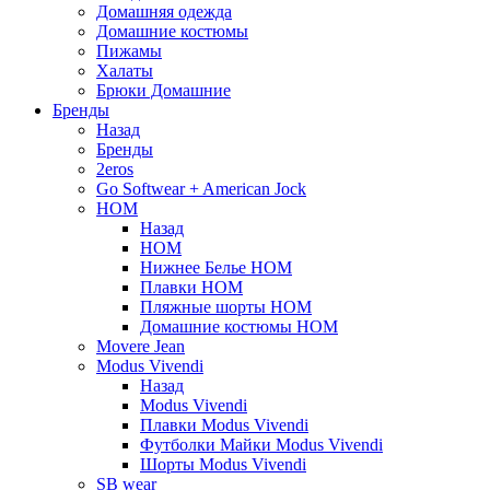
Домашняя одежда
Домашние костюмы
Пижамы
Халаты
Брюки Домашние
Бренды
Назад
Бренды
2eros
Go Softwear + American Jock
HOM
Назад
HOM
Нижнее Белье HOM
Плавки HOM
Пляжные шорты HOM
Домашние костюмы HOM
Movere Jean
Modus Vivendi
Назад
Modus Vivendi
Плавки Modus Vivendi
Футболки Майки Modus Vivendi
Шорты Modus Vivendi
SB wear