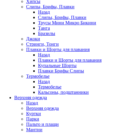
Хипсы
Слипы, Брифы, Плавки
Назад
Слипы, Брифы, Плавки
Трусы Мини Микро Бикини
Танга
Бразилы
Джоки
Стринги, Тонги
Плавки и Шорты для плавания
Назад
Плавки и Шорты для плавания
Купальные Шорты
Плавки Брифы Слипы
Термобелье
Назад
Термобелье
Кальсоны, подштанники
Верхняя одежда
Назад
Верхняя одежда
Куртки
Парки
Пальто и плащи
Мантии