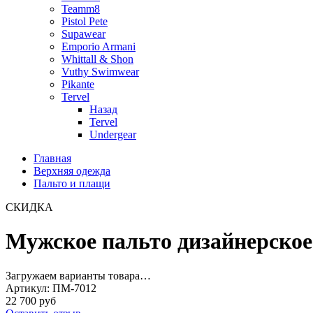
Teamm8
Pistol Pete
Supawear
Emporio Armani
Whittall & Shon
Vuthy Swimwear
Pikante
Tervel
Назад
Tervel
Undergear
Главная
Верхняя одежда
Пальто и плащи
СКИДКА
Мужское пальто дизайнерское
Загружаем варианты товара…
Артикул:
ПМ-7012
22 700 руб