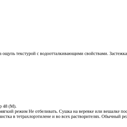
на ощупь текстурой с водоотталкивающими свойствами. Застежк
 48 (М).
мягкий режим Не отбеливать. Сушка на веревке или вешалке пос
чистка в тетрахлорэтилене и во всех растворителях. Обычный р