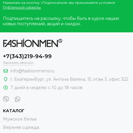
Нажимая на кнопку «Подписаться» вы принимаете условия
Публичной оферты
.
Подпишитесь на рассылку, чтобы быть в курсе наших
новых поступлений, акций и скидок.
+7(343)219-94-99
Заказать звонок
info@fashionmens.ru
г. Екатеринбург
,
ул. Антона Валека, 15
, этаж 3, офис 322
7 дней в неделю с 10 до 18 часов
КАТАЛОГ
Мужское белье
Верхняя одежда