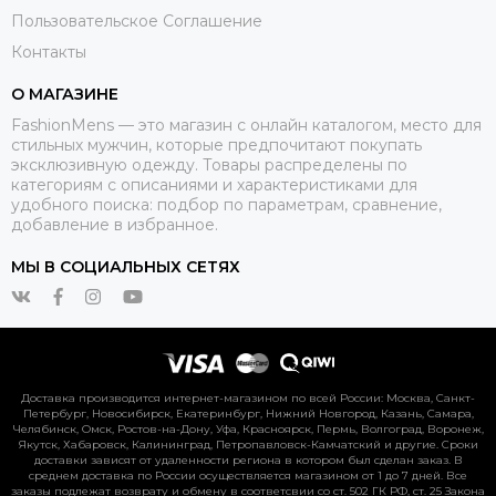
Пользовательское Соглашение
Контакты
О МАГАЗИНЕ
FashionMens — это магазин с онлайн каталогом, место для
стильных мужчин, которые предпочитают покупать
эксклюзивную одежду. Товары распределены по
категориям с описаниями и характеристиками для
удобного поиска: подбор по параметрам, сравнение,
добавление в избранное.
МЫ В СОЦИАЛЬНЫХ СЕТЯХ
Доставка производится интернет-магазином по всей России: Москва, Санкт-
Петербург, Новосибирск, Екатеринбург, Нижний Новгород, Казань, Самара,
Челябинск, Омск, Ростов-на-Дону, Уфа, Красноярск, Пермь, Волгоград, Воронеж,
Якутск, Хабаровск, Калининград, Петропавловск-Камчатский и другие. Сроки
доставки зависят от удаленности региона в котором был сделан заказ. В
среднем доставка по России осуществляется магазином от 1 до 7 дней. Все
заказы подлежат возврату и обмену в соответсвии со ст. 502 ГК РФ, ст. 25 Закона