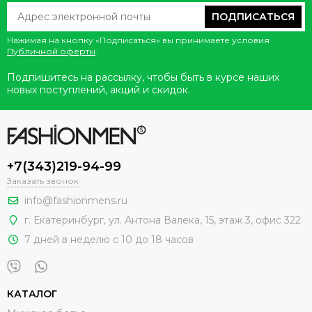
ПОДПИСАТЬСЯ
Нажимая на кнопку «Подписаться» вы принимаете условия
Публичной оферты
.
Подпишитесь на рассылку, чтобы быть в курсе наших
новых поступлений, акций и скидок.
+7(343)219-94-99
Заказать звонок
info@fashionmens.ru
г. Екатеринбург
,
ул. Антона Валека, 15
, этаж 3, офис 322
7 дней в неделю с 10 до 18 часов
КАТАЛОГ