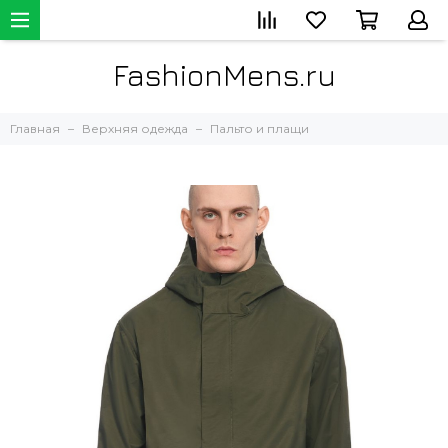
FashionMens.ru
Главная
Верхняя одежда
Пальто и плащи