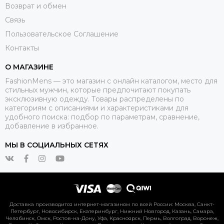
Возврат и обмен
Связь
Пользовательское Соглашение
Контакты
О МАГАЗИНЕ
FashionMens — это магазин с онлайн каталогом, место для
стильных мужчин, которые предпочитают покупать
эксклюзивную одежду. Товары распределены по
категориям с описаниями и характеристиками для
удобного поиска: подбор по параметрам, сравнение,
добавление в избранное.
МЫ В СОЦИАЛЬНЫХ СЕТЯХ
Доставка производится интернет-магазином по всей России: Москва, Санкт-
Петербург, Новосибирск, Екатеринбург, Нижний Новгород, Казань, Самара,
Челябинск, Омск, Ростов-на-Дону, Уфа, Красноярск, Пермь, Волгоград, Воронеж,