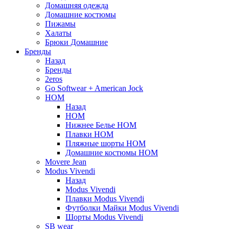
Домашняя одежда
Домашние костюмы
Пижамы
Халаты
Брюки Домашние
Бренды
Назад
Бренды
2eros
Go Softwear + American Jock
HOM
Назад
HOM
Нижнее Белье HOM
Плавки HOM
Пляжные шорты HOM
Домашние костюмы HOM
Movere Jean
Modus Vivendi
Назад
Modus Vivendi
Плавки Modus Vivendi
Футболки Майки Modus Vivendi
Шорты Modus Vivendi
SB wear