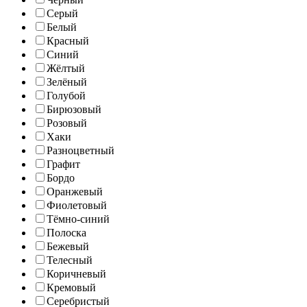
Серый
Белый
Красный
Синий
Жёлтый
Зелёный
Голубой
Бирюзовый
Розовый
Хаки
Разноцветный
Графит
Бордо
Оранжевый
Фиолетовый
Тёмно-синий
Полоска
Бежевый
Телесный
Коричневый
Кремовый
Серебристый