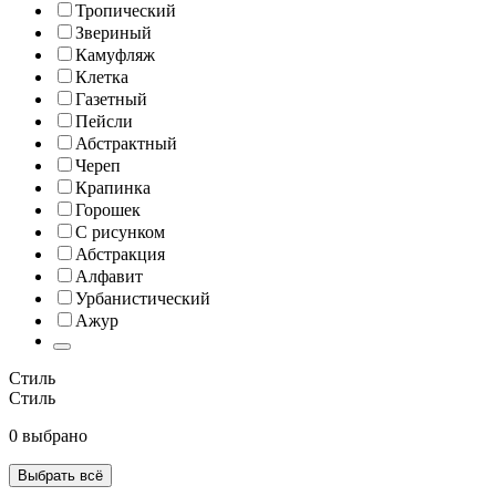
Тропический
Звериный
Камуфляж
Клетка
Газетный
Пейсли
Абстрактный
Череп
Крапинка
Горошек
С рисунком
Абстракция
Алфавит
Урбанистический
Ажур
Стиль
Стиль
0 выбрано
Выбрать всё