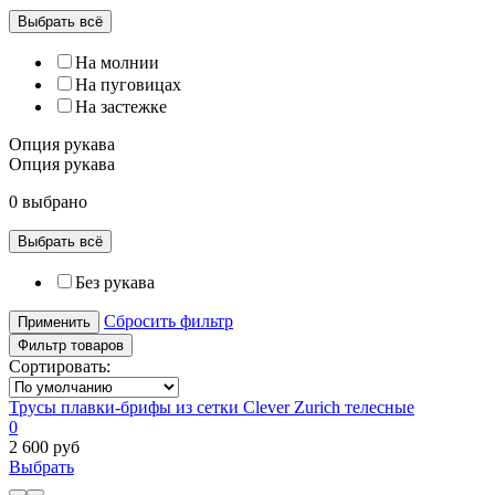
Выбрать всё
На молнии
На пуговицах
На застежке
Опция рукава
Опция рукава
0 выбрано
Выбрать всё
Без рукава
Сбросить фильтр
Применить
Фильтр товаров
Сортировать:
Трусы плавки-брифы из сетки Clever Zurich телесные
0
2 600 руб
Выбрать