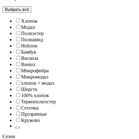
Выбрать всё
Хлопок
Модал
Полиэстер
Полиамид
Нейлон
Бамбук
Вискоза
Винил
Микрофибра
Микромодал
хлопок + модал
Шерсть
100% хлопок
Термополиэстер
Сеточка
Прозрачные
Кружево
Сезон