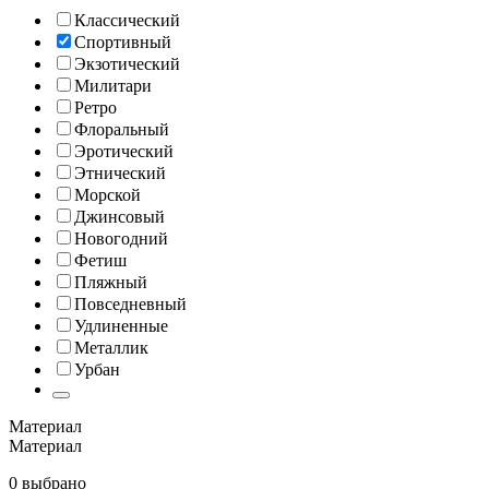
Классический
Спортивный
Экзотический
Милитари
Ретро
Флоральный
Эротический
Этнический
Морской
Джинсовый
Новогодний
Фетиш
Пляжный
Повседневный
Удлиненные
Металлик
Урбан
Материал
Материал
0 выбрано