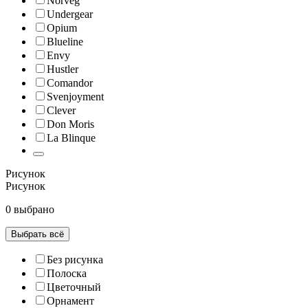
Norveg
Undergear
Opium
Blueline
Envy
Hustler
Comandor
Svenjoyment
Clever
Don Moris
La Blinque
Рисунок
Рисунок
0 выбрано
Выбрать всё
Без рисунка
Полоска
Цветочный
Орнамент