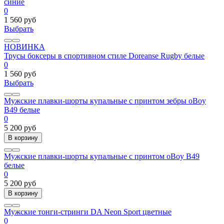
синие
0
1 560 руб
Выбрать
НОВИНКА
Трусы боксеры в спортивном стиле Doreanse Rugby белые
0
1 560 руб
Выбрать
Мужские плавки-шорты купальные с принтом зебры oBoy
B49 белые
0
5 200 руб
В корзину
Мужские плавки-шорты купальные с принтом oBoy B49
белые
0
5 200 руб
В корзину
Мужские тонги-стринги DA Neon Sport цветные
0