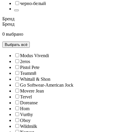
черно-белый
Бренд
Бренд
0 выбрано
Выбрать всё
Modus Vivendi
2eros
Pistol Pete
Teamm8
Whittall & Shon
Go Softwear-American Jock
Movere Jean
Tervel
Doreanse
Hom
Vurthy
Oboy
Wildmilk