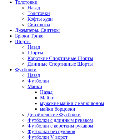
Толстовки
Назад
Толстовки
Кофты худи
Свитшоты
Джемперы, Свитеры
Брюки Трико
Шорты
Назад
Шорты
Короткие Спортивные Шорты
Длинные Спортивные Шорты
Футболки
Назад
Футболки
Майки
Назад
Майки
мужские майки с капюшоном
майки борцовки
Дизайнерские Футболки
Футболки с длинным рукавом
Футболки с коротким рукавом
Футболки без рукавов
Футболки V ворот