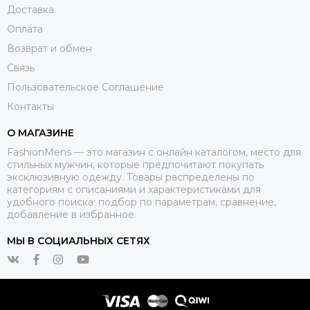
Доставка
Оплата
Возврат и обмен
Связь
Пользовательское Соглашение
Контакты
О МАГАЗИНЕ
FashionMens — это магазин с онлайн каталогом, место для
стильных мужчин, которые предпочитают покупать
эксклюзивную одежду. Товары распределены по
категориям с описаниями и характеристиками для
удобного поиска: подбор по параметрам, сравнение,
добавление в избранное.
МЫ В СОЦИАЛЬНЫХ СЕТЯХ