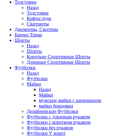
Толстовки
Назад
Толстовки
Кофты худи
Свитшоты
Джемперы, Свитеры
Брюки Трико
Шорты
Назад
Шорты
Короткие Спортивные Шорты
Длинные Спортивные Шорты
Футболки
Назад
Футболки
Майки
Назад
Майки
мужские майки с капюшоном
майки борцовки
Дизайнерские Футболки
Футболки с длинным рукавом
Футболки с коротким рукавом
Футболки без рукавов
Футболки V ворот