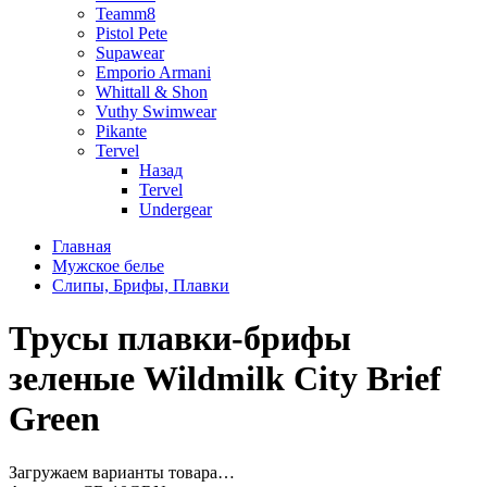
Teamm8
Pistol Pete
Supawear
Emporio Armani
Whittall & Shon
Vuthy Swimwear
Pikante
Tervel
Назад
Tervel
Undergear
Главная
Мужское белье
Слипы, Брифы, Плавки
Трусы плавки-брифы
зеленые Wildmilk City Brief
Green
Загружаем варианты товара…