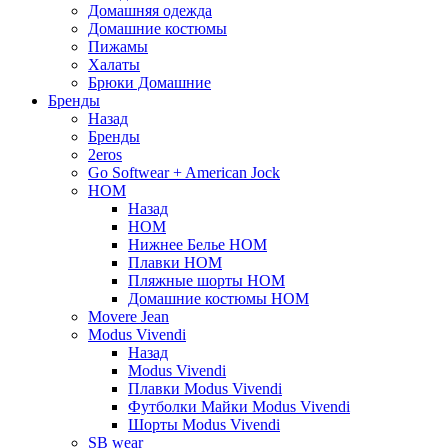
Домашняя одежда
Домашние костюмы
Пижамы
Халаты
Брюки Домашние
Бренды
Назад
Бренды
2eros
Go Softwear + American Jock
HOM
Назад
HOM
Нижнее Белье HOM
Плавки HOM
Пляжные шорты HOM
Домашние костюмы HOM
Movere Jean
Modus Vivendi
Назад
Modus Vivendi
Плавки Modus Vivendi
Футболки Майки Modus Vivendi
Шорты Modus Vivendi
SB wear