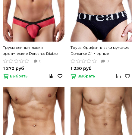
Трусы слипы-плавки
Трусы брифы-плавки мужские
эротические Doreanse Diablo
Doreanse Gill черные
фуксия
0
0
1 270 руб
1 230 руб
Выбрать
Выбрать