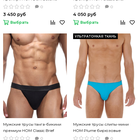
цветочный принт
белый цвет
0
0
3 450 руб
4 050 руб
Выбрать
Выбрать
УЛЬТРАТОНКАЯ ТКАНЬ
Мужские трусы танга-бикини
Мужские трусы слипы-мини
премиум HOM Classic Brief
HOM Plume бирюзовые
черный цвет
0
0