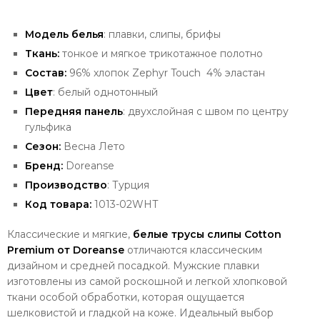
Модель белья
: плавки, слипы, брифы
Ткань:
тонкое и мягкое трикотажное полотно
Состав:
96
% хлопок Zephyr Touch 4% эластан
Цвет
: белый однотонный
Передняя панель
: двухслойная с швом по центру
гульфика
Сезон:
Весна Лето
Бренд:
Doreanse
Производство
: Турция
Код товара:
1013-02WHT
Классические и мягкие,
белые
трусы слипы Cotton
Premium от
Doreanse
отличаются классическим
дизайном и средней посадкой. М
ужские плавки
изготовлены из самой роскошной и легкой хлопковой
ткани особой обработки, которая ощущается
шелковистой и гладкой на коже.
Идеальный выбор