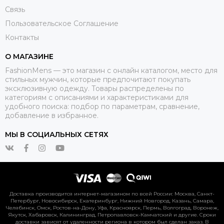
Связь
Пользовательское Соглашение
Контакты
О МАГАЗИНЕ
FashionMens — это магазин с онлайн каталогом, место для
стильных мужчин, которые предпочитают покупать
эксклюзивную одежду. Товары распределены по
категориям с описаниями и характеристиками для
удобного поиска: подбор по параметрам, сравнение,
добавление в избранное.
МЫ В СОЦИАЛЬНЫХ СЕТЯХ
Доставка производится интернет-магазином по всей России: Москва, Санкт-
Петербург, Новосибирск, Екатеринбург, Нижний Новгород, Казань, Самара,
Челябинск, Омск, Ростов-на-Дону, Уфа, Красноярск, Пермь, Волгоград, Воронеж,
Якутск, Хабаровск, Калининград, Петропавловск-Камчатский и другие. Сроки
доставки зависят от удаленности региона в котором был сделан заказ. В