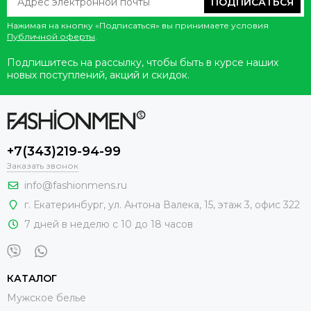
ПОДПИСАТЬСЯ
Нажимая на кнопку «Подписаться» вы принимаете условия
Публичной оферты
.
Подпишитесь на рассылку, чтобы быть в курсе наших
новых поступлений, акций и скидок.
+7(343)219-94-99
Заказать звонок
info@fashionmens.ru
г. Екатеринбург
,
ул. Антона Валека, 15
, этаж 3, офис 322
7 дней в неделю с 10 до 18 часов
КАТАЛОГ
Мужское белье