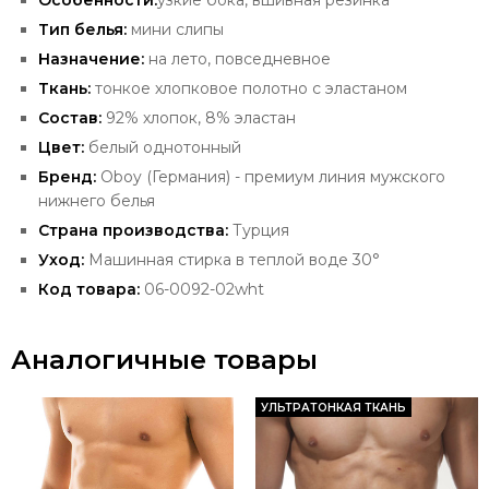
Особенности:
узкие бока, вшивная резинка
Тип белья:
мини слипы
Назначение:
на лето, повседневное
Ткань:
тонкое хлопковое полотно с эластаном
Состав:
92% хлопок, 8% эластан
Цвет:
белый однотонный
Бренд:
Oboy
(Германия) - премиум
линия мужского
нижнего белья
Страна производства:
Турция
Уход:
Машинная стирка в теплой воде 30°
Код товара:
06-0092-02wht
Аналогичные товары
УЛЬТРАТОНКАЯ ТКАНЬ