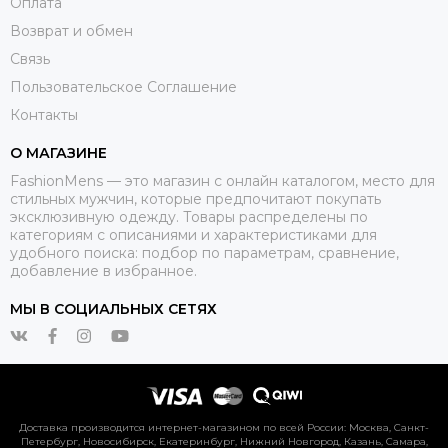
Оплата
Возврат и обмен
Связь
Пользовательское Соглашение
Контакты
О МАГАЗИНЕ
FashionMens — это магазин с онлайн каталогом, место для
стильных мужчин, которые предпочитают покупать
эксклюзивную одежду. Товары распределены по
категориям с описаниями и характеристиками для
удобного поиска: подбор по параметрам, сравнение,
добавление в избранное.
МЫ В СОЦИАЛЬНЫХ СЕТЯХ
Доставка производится интернет-магазином по всей России: Москва, Санкт-
Петербург, Новосибирск, Екатеринбург, Нижний Новгород, Казань, Самара,