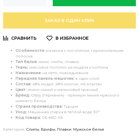
ЗАКАЗ В ОДИН КЛИК
Особенности:
резинка с логотипом, горизонтальная
полоска
Тип белья:
мини, слипы, плавки
Ткань:
смесовое полотно из модала и коттона
Назначение:
на лето, повседневное
Передняя панель-мешочек:
в один слой
Состав:
48% модал, 48% хлопок, 4% эластан
Цвет:
темно-синий и малиновый красный
Бренд:
Oboy
(Германия) - премиум
линия мужского
нижнего белья
Страна производства:
Турция
Уход:
Машинная стирка в теплой воде 30°
Код товара:
06-6612-06
Категории:
Слипы, Брифы, Плавки
,
Мужское белье