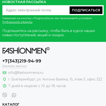
НОВОСТНАЯ РАССЫЛКА
ПОДПИСАТЬСЯ
Нажимая на кнопку «Подписаться» вы принимаете условия
Публичной оферты
.
Подпишитесь на рассылку, чтобы быть в курсе наших
новых поступлений, акций и скидок.
+7(343)219-94-99
Заказать звонок
info@fashionmens.ru
г. Екатеринбург
,
ул. Антона Валека, 15
, этаж 3, офис 322
7 дней в неделю с 10 до 18 часов
КАТАЛОГ