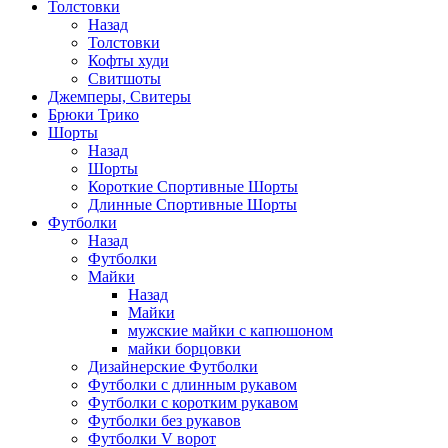
Толстовки
Назад
Толстовки
Кофты худи
Свитшоты
Джемперы, Свитеры
Брюки Трико
Шорты
Назад
Шорты
Короткие Спортивные Шорты
Длинные Спортивные Шорты
Футболки
Назад
Футболки
Майки
Назад
Майки
мужские майки с капюшоном
майки борцовки
Дизайнерские Футболки
Футболки с длинным рукавом
Футболки с коротким рукавом
Футболки без рукавов
Футболки V ворот