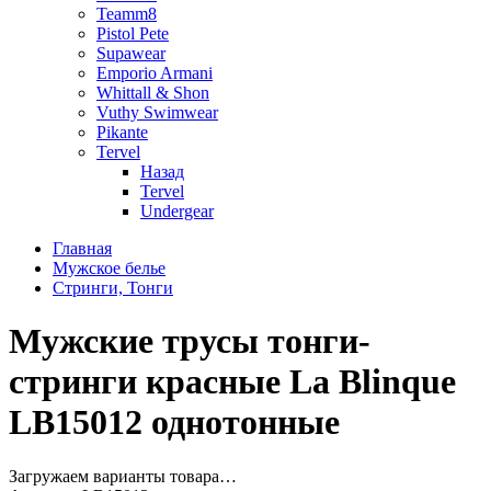
Teamm8
Pistol Pete
Supawear
Emporio Armani
Whittall & Shon
Vuthy Swimwear
Pikante
Tervel
Назад
Tervel
Undergear
Главная
Мужское белье
Стринги, Тонги
Мужские трусы тонги-
стринги красные La Blinque
LB15012 однотонные
Загружаем варианты товара…