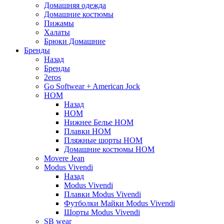
Домашняя одежда
Домашние костюмы
Пижамы
Халаты
Брюки Домашние
Бренды
Назад
Бренды
2eros
Go Softwear + American Jock
HOM
Назад
HOM
Нижнее Белье HOM
Плавки HOM
Пляжные шорты HOM
Домашние костюмы HOM
Movere Jean
Modus Vivendi
Назад
Modus Vivendi
Плавки Modus Vivendi
Футболки Майки Modus Vivendi
Шорты Modus Vivendi
SB wear