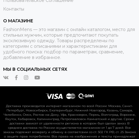
Пользовательское Соглашение
Контакты
О МАГАЗИНЕ
FashionMens — это магазин с онлайн каталогом, место для
стильных мужчин, которые предпочитают покупать
эксклюзивную одежду. Товары распределены по
категориям с описаниями и характеристиками для
удобного поиска: подбор по параметрам, сравнение,
добавление в избранное.
МЫ В СОЦИАЛЬНЫХ СЕТЯХ
Доставка производится интернет-магазином по всей России: Москва, Санкт-
Петербург, Новосибирск, Екатеринбург, Нижний Новгород, Казань, Самара,
Челябинск, Омск, Ростов-на-Дону, Уфа, Красноярск, Пермь, Волгоград, Воронеж,
Якутск, Хабаровск, Калининград, Петропавловск-Камчатский и другие. Сроки
доставки зависят от удаленности региона в котором был сделан заказ. В
среднем доставка по России осуществляется магазином от 1 до 7 дней. Все
заказы подлежат возврату и обмену в соответсвии со ст. 502 ГК РФ, ст. 25 Закона
о защите прав потребителя. Все права на изображения и тексты принадлежат