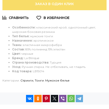
ЗАКАЗ В ОДИН КЛИК
Особенности:
классический крой, однотонный цвет,
широкая боковая резинка
Тип белья:
мужские тонги
Назначение:
эротическое
Ткань:
эластичная микрофибра
Состав:
85% полиамид 15% эластан
Цвет:
черные
Бренд:
La Blinque
Страна производства:
Турция
Уход:
Ручная стирка
. Не отбеливать, не гладить.
Код товара:
LB15014
Категории:
Стринги, Тонги
,
Мужское белье