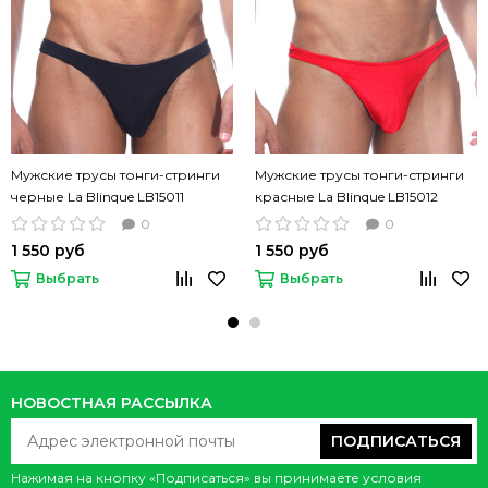
Мужские трусы тонги-стринги
Мужские трусы тонги-стринги
черные La Blinque LB15011
красные La Blinque LB15012
однотонные
однотонные
0
0
1 550 руб
1 550 руб
Выбрать
Выбрать
НОВОСТНАЯ РАССЫЛКА
ПОДПИСАТЬСЯ
Нажимая на кнопку «Подписаться» вы принимаете условия