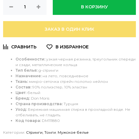
В КОРЗИНУ
ЗАКАЗ В ОДИН КЛИК
Особенности:
узкая черная резинка, треугольник спереди
и сзади, металлические кольца
Тип белья:
g-стринги
Назначение:
на лето, повседневное
Ткань:
микро-сеточка стрейч полотно нейлон
Состав:
90% полиэстер, 10% эластан
Цвет:
белый
Бренд:
Don Moris
Страна производства:
Турция
Уход:
Бережная м
ашинная стирка в прохладной воде. Не
отбеливать, не гладить.
Код товара:
DM111880
Категории:
Стринги, Тонги
,
Мужское белье