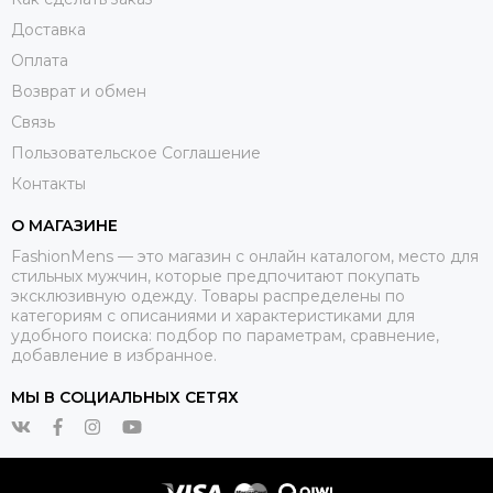
Доставка
Оплата
Возврат и обмен
Связь
Пользовательское Соглашение
Контакты
О МАГАЗИНЕ
FashionMens — это магазин с онлайн каталогом, место для
стильных мужчин, которые предпочитают покупать
эксклюзивную одежду. Товары распределены по
категориям с описаниями и характеристиками для
удобного поиска: подбор по параметрам, сравнение,
добавление в избранное.
МЫ В СОЦИАЛЬНЫХ СЕТЯХ