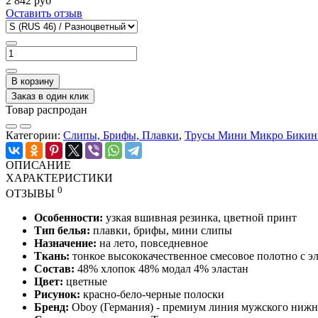
2 842 руб
Оставить отзыв
В корзину
Заказ в один клик
Товар распродан
Категории:
Слипы, Брифы, Плавки
,
Трусы Мини Микро Бикин
ОПИСАНИЕ
ХАРАКТЕРИСТИКИ
0
ОТЗЫВЫ
Особенности:
узкая вшивная резинка, цветной принт
Тип белья:
плавки, брифы,
мини слипы
Назначение:
на лето, повседневное
Ткань:
тонкое высококачественное смесовое полотно с
Состав:
48% хлопок 48% модал 4% эластан
Цвет:
цветные
Рисунок:
красно-бело-черные полоски
Бренд:
Oboy
(Германия) - премиум
линия мужского нижн