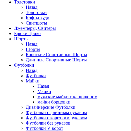
Толстовки
Назад
Толстовки
Кофты худи
Свитшоты
Джемперы, Свитеры
Брюки Трико
Шорты
Назад
Шорты
Короткие Спортивные Шорты
Длинные Спортивные Шорты
Футболки
Назад
Футболки
Майки
Назад
Майки
мужские майки с капюшоном
майки борцовки
Дизайнерские Футболки
Футболки с длинным рукавом
Футболки с коротким рукавом
Футболки без рукавов
Футболки V ворот