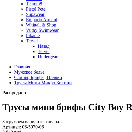
Teamm8
Pistol Pete
Supawear
Emporio Armani
Whittall & Shon
Vuthy Swimwear
Pikante
Tervel
Назад
Tervel
Undergear
Главная
Мужское белье
Слипы, Брифы, Плавки
Трусы Мини Микро Бикини
Распродано
Трусы мини брифы City Boy Re
Загружаем варианты товара…
Артикул:
06-5970-06