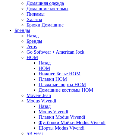
Домашняя одежда
Домашние костюмы
Пижамы
Халаты
Брюки Домашние
Бренды
Назад
Бренды
2eros
Go Softwear + American Jock
HOM
Назад
HOM
Нижнее Белье HOM
Плавки HOM
Пляжные шорты HOM
Домашние костюмы HOM
Movere Jean
Modus Vivendi
Назад
Modus Vivendi
Плавки Modus Vivendi
Футболки Майки Modus Vivendi
Шорты Modus Vivendi
SB wear