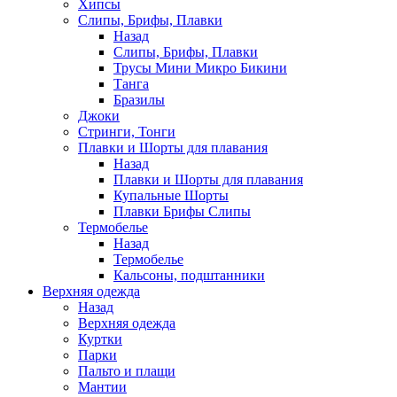
Хипсы
Слипы, Брифы, Плавки
Назад
Слипы, Брифы, Плавки
Трусы Мини Микро Бикини
Танга
Бразилы
Джоки
Стринги, Тонги
Плавки и Шорты для плавания
Назад
Плавки и Шорты для плавания
Купальные Шорты
Плавки Брифы Слипы
Термобелье
Назад
Термобелье
Кальсоны, подштанники
Верхняя одежда
Назад
Верхняя одежда
Куртки
Парки
Пальто и плащи
Мантии