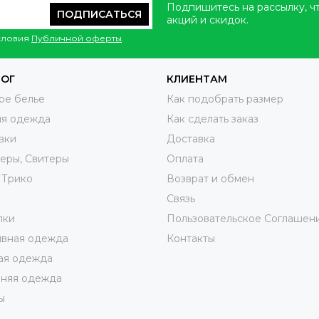
Подпишитесь на рассылку, ч
ПОДПИСАТЬСЯ
акций и скидок.
условия
Публичной оферты
.
ЛОГ
КЛИЕНТАМ
ое белье
Как подобрать размер
яя одежда
Как сделать заказ
вки
Доставка
еры, Свитеры
Оплата
 Трико
Возврат и обмен
ы
Связь
лки
Пользовательское Соглашен
ивная одежда
Контакты
ая одежда
няя одежда
ы