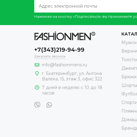
Нажимая на кнопку «Подписаться» вы принимаете 
КАТА
Мужск
+7(343)219-94-99
Верхн
Заказать звонок
Толсто
info@fashionmens.ru
Джемп
г. Екатеринбург
,
ул. Антона
Брюки
Валека, 15
, этаж 3, офис 322
Шорт
7 дней в неделю с 10 до 18
часов
Футбо
Спорт
Пляжн
Домаш
Бренд