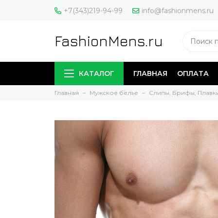
+7(343)219-94-99
info@fashionmens.ru
FashionMens.ru
КАТАЛОГ
ГЛАВНАЯ
ОПЛАТА
Главная
Мужское белье
Слипы, Брифы, Плавк