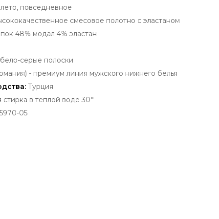
 лето, повседневное
ысококачественное смесовое полотно с эластаном
пок 48% модал 4% эластан
бело-серые полоски
рмания) - премиум
линия мужского нижнего белья
одства:
Турция
стирка в теплой воде 30°
5970-05