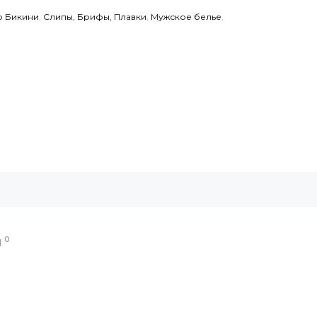
о Бикини
,
Слипы, Брифы, Плавки
,
Мужское белье
,
0
Ы