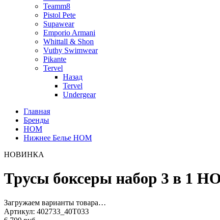
Teamm8
Pistol Pete
Supawear
Emporio Armani
Whittall & Shon
Vuthy Swimwear
Pikante
Tervel
Назад
Tervel
Undergear
Главная
Бренды
HOM
Нижнее Белье HOM
НОВИНКА
Трусы боксеры набор 3 в 1 H
Загружаем варианты товара…
Артикул:
402733_40T033