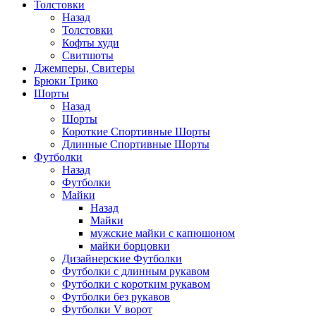
Толстовки
Назад
Толстовки
Кофты худи
Свитшоты
Джемперы, Свитеры
Брюки Трико
Шорты
Назад
Шорты
Короткие Спортивные Шорты
Длинные Спортивные Шорты
Футболки
Назад
Футболки
Майки
Назад
Майки
мужские майки с капюшоном
майки борцовки
Дизайнерские Футболки
Футболки с длинным рукавом
Футболки с коротким рукавом
Футболки без рукавов
Футболки V ворот