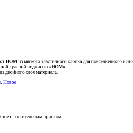
 от
HOM
из мягкого эластичного хлопка для повседневного испо
енной красной подписью
«HOM»
из двойного слоя материала.
е
,
Новое
синие с растительным принтом