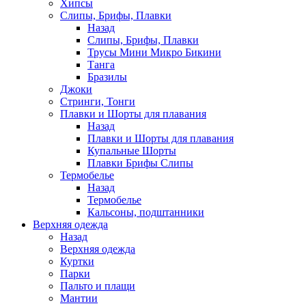
Хипсы
Слипы, Брифы, Плавки
Назад
Слипы, Брифы, Плавки
Трусы Мини Микро Бикини
Танга
Бразилы
Джоки
Стринги, Тонги
Плавки и Шорты для плавания
Назад
Плавки и Шорты для плавания
Купальные Шорты
Плавки Брифы Слипы
Термобелье
Назад
Термобелье
Кальсоны, подштанники
Верхняя одежда
Назад
Верхняя одежда
Куртки
Парки
Пальто и плащи
Мантии