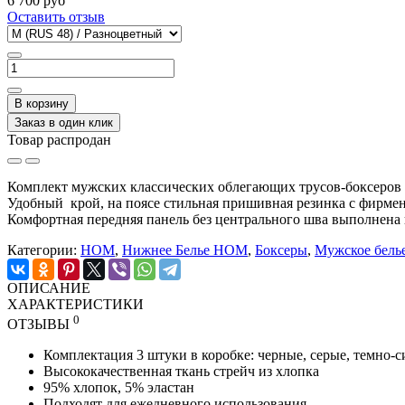
6 700 руб
Оставить отзыв
В корзину
Заказ в один клик
Товар распродан
Комплект мужских классических облегающих трусов-боксеров
Удобный крой, на поясе стильная пришивная резинка с фирм
Комфортная передняя панель без центрального шва выполнена 
Категории:
HOM
,
Нижнее Белье HOM
,
Боксеры
,
Мужское бель
ОПИСАНИЕ
ХАРАКТЕРИСТИКИ
0
ОТЗЫВЫ
Комплектация 3 штуки в коробке: ч
ерные, серые, темно-
Высококачественная ткань стрейч из хлопка
95% хлопок, 5% эластан
Подходят для ежедневного использования