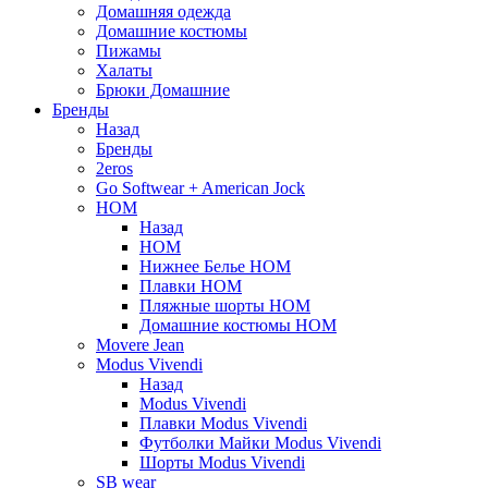
Домашняя одежда
Домашние костюмы
Пижамы
Халаты
Брюки Домашние
Бренды
Назад
Бренды
2eros
Go Softwear + American Jock
HOM
Назад
HOM
Нижнее Белье HOM
Плавки HOM
Пляжные шорты HOM
Домашние костюмы HOM
Movere Jean
Modus Vivendi
Назад
Modus Vivendi
Плавки Modus Vivendi
Футболки Майки Modus Vivendi
Шорты Modus Vivendi
SB wear