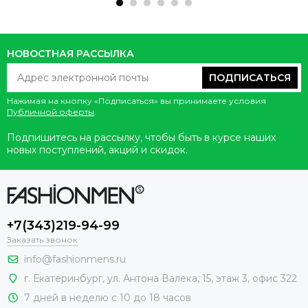
НОВОСТНАЯ РАССЫЛКА
ПОДПИСАТЬСЯ
Нажимая на кнопку «Подписаться» вы принимаете условия
Публичной оферты
.
Подпишитесь на рассылку, чтобы быть в курсе наших
новых поступлений, акций и скидок.
+7(343)219-94-99
Заказать звонок
info@fashionmens.ru
г. Екатеринбург
,
ул. Антона Валека, 15
, этаж 3, офис 322
7 дней в неделю с 10 до 18 часов