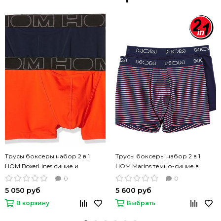
Трусы боксеры набор 2 в 1
Трусы боксеры набор 2 в 1
HOM BoxerLines синие и
HOM Marins темно-синие в
оранжевые
полоску
0
0
5 050 руб
5 600 руб
В корзину
Выбрать