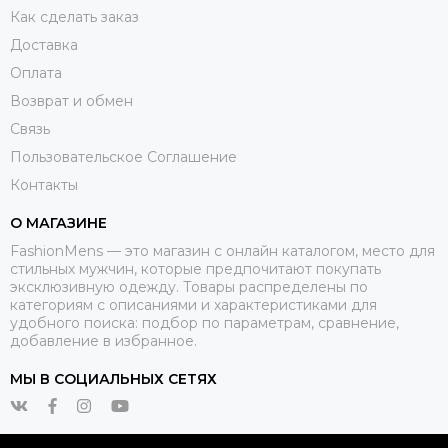
Как сделать заказ
Доставка
Оплата
Возврат и обмен
Связь
Пользовательское Соглашение
Контакты
О МАГАЗИНЕ
FashionMens — это магазин с онлайн каталогом, место для
стильных мужчин, которые предпочитают покупать
эксклюзивную одежду. Товары распределены по
категориям с описаниями и характеристиками для
удобного поиска: подбор по параметрам, сравнение,
добавление в избранное.
МЫ В СОЦИАЛЬНЫХ СЕТЯХ