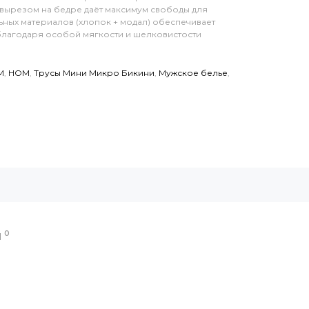
 вырезом на бедре даёт максимум свободы для
ьных материалов (хлопок + модал) обеспечивает
благодаря особой мягкости и шелковистости
M
,
HOM
,
Трусы Мини Микро Бикини
,
Мужское белье
,
0
Ы