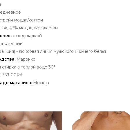
я
едневное
стрейч модал/коттон
пок, 47% модал, 6% эластан
очек:
с подкладкой
днотонный
анция) - люксовая
линия мужского нижнего белья
одства:
Марокко
стирка в теплой воде 30°
-1769-00RA
аде магазина:
Москва