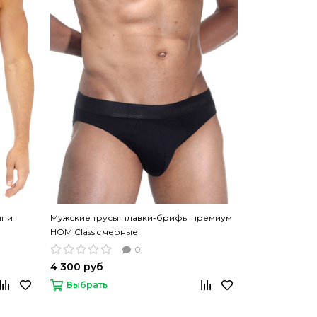
ини
Мужские трусы плавки-брифы премиум
Мужские трус
HOM Classic черные
HOM Classic с
0
4 300 руб
4 300 руб
Выбрать
Выбрать