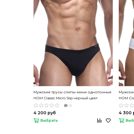
Мужские трусы слипы-мини однотонные
Мужски
HOM Classic Micro Slip черный цвет
HOM Cla
0
4 200 руб
4 300 
Выбрать
Выб