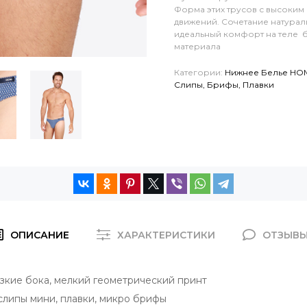
Форма этих трусов с высоким
движений.
Сочетание натурал
идеальный комфорт на теле 
материала
Категории:
Нижнее Белье HO
Слипы, Брифы, Плавки
ОПИСАНИЕ
ХАРАКТЕРИСТИКИ
ОТЗЫВ
зкие бока,
мелкий геометрический принт
слипы мини, плавки, микро брифы