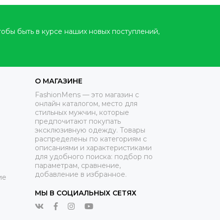
тобы быть в курсе наших новых поступлений,
О МАГАЗИНЕ
FashionMens — это магазин с
онлайн каталогом, место для
стильных мужчин, которые
предпочитают покупать
эксклюзивную одежду. Товары
распределены по категориям с
описаниями и характеристиками
для удобного поиска: подбор по
параметрам, сравнение,
добавление в избранное.
ие
МЫ В СОЦИАЛЬНЫХ СЕТЯХ