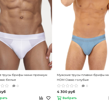
е трусы брифы-мини премиум
Мужские трусы плавки-брифы м
ssic белые
HOM Classic голубые
0
0
руб
4 300 руб
рать
Выбрать