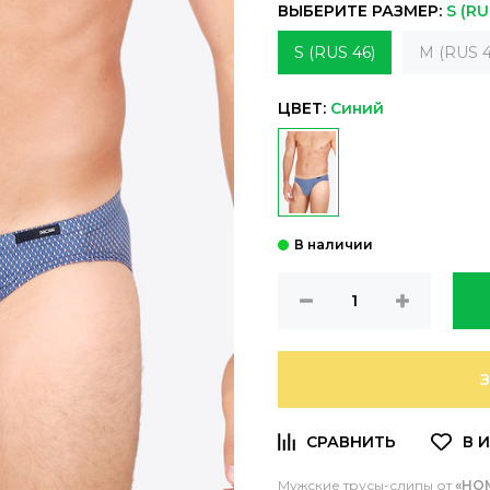
ВЫБЕРИТЕ РАЗМЕР:
S (RU
S (RUS 46)
M (RUS 4
ЦВЕТ:
Синий
Мужские трусы-слипы от
«HO