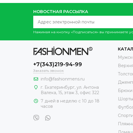
НОВОСТНАЯ РАССЫЛКА
Нажимая на кнопку «Подписаться» вы принимаете 
КАТА
Мужск
+7(343)219-94-99
Верхн
Заказать звонок
Толсто
info@fashionmens.ru
Джемп
г. Екатеринбург
,
ул. Антона
Брюки
Валека, 15
, этаж 3, офис 322
Шорт
7 дней в неделю с 10 до 18
часов
Футбо
Спорт
Пляжн
Домаш