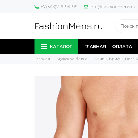
+7(343)219-94-99
info@fashionmens.ru
FashionMens.ru
КАТАЛОГ
ГЛАВНАЯ
ОПЛАТА
Главная
Мужское белье
Слипы, Брифы, Плавк