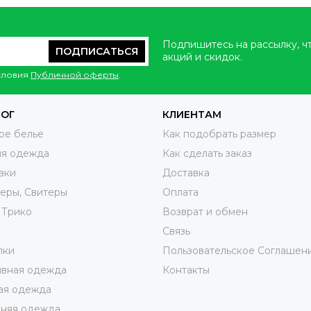
Подпишитесь на рассылку, ч
ПОДПИСАТЬСЯ
акций и скидок.
условия
Публичной оферты
.
ЛОГ
КЛИЕНТАМ
ое белье
Как подобрать размер
яя одежда
Как сделать заказ
вки
Доставка
еры, Свитеры
Оплата
 Трико
Возврат и обмен
ы
Связь
лки
Пользовательское Соглашен
ивная одежда
Контакты
ая одежда
няя одежда