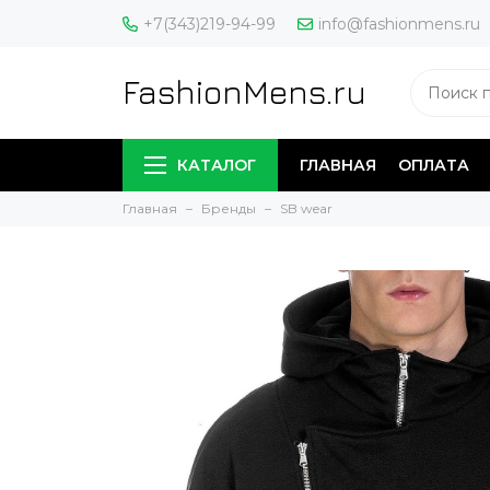
+7(343)219-94-99
info@fashionmens.ru
FashionMens.ru
КАТАЛОГ
ГЛАВНАЯ
ОПЛАТА
Главная
Бренды
SB wear