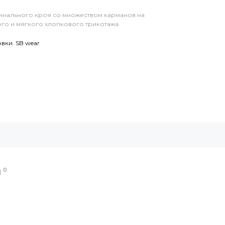
гинального кроя со множеством карманов на
го и мягкого хлопкового трикотажа.
овки
,
SB wear
0
Ы