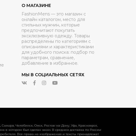
О МАГАЗИНЕ
FashionMens — это магазин с
онлайн каталогом, место для
стильных мужчин, которые
предпочитают покупать
эксклюзивную одежду. Товары
распределены по категориям с
описаниями и характеристиками
для удобного поиска: подбор по
параметрам, сравнение,
добавление в избранное.
ие
МЫ В СОЦИАЛЬНЫХ СЕТЯХ
Самара, Челябинск, Омск, Ростов-на-Дону, Уфа, Красноярск,
на в котором был сделан заказ. В среднем доставка по России
 потребителя. Все права на изображения и тексты принадлежат