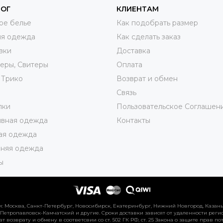
ЛОГ
КЛИЕНТАМ
ое белье
Как подобрать размер
яя одежда
Как сделать заказ
вки
Доставка
еры, Свитеры
Оплата
 Трико
Возврат и обмен
ы
Связь
лки
Пользовательское Соглашен
ивная одежда
Контакты
ая одежда
няя одежда
ы
 Москва, Санкт-Петербург, Новосибирск, Екатеринбург, Нижний Новгород, Казань, 
 Петропавловск-Камчатский и другие. Сроки доставки зависят от удаленности регио
ат возврату и обмену в соответсвии со ст. 502 ГК РФ, ст. 25 Закона о защите прав