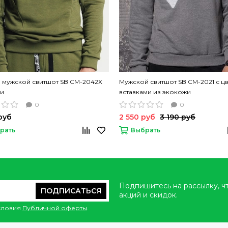
 мужской свитшот SB СМ-2042Х
Мужской свитшот SB СМ-2021 с ц
ки
вставками из экокожи
0
0
руб
2 550 руб
3 190 руб
рать
Выбрать
Подпишитесь на рассылку, ч
ПОДПИСАТЬСЯ
акций и скидок.
условия
Публичной оферты
.