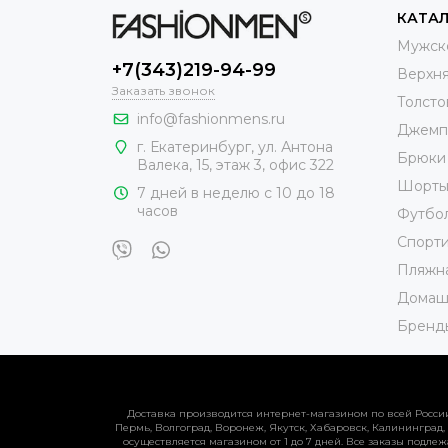
КАТА
Мужск
+7(343)219-94-99
Верхн
Заказать звонок
Толсто
info@fashionmens.ru
Джемп
г. Екатеринбург
,
ул. Антона
Брюки
Валека, 15
, этаж 3, офис 322
Шорт
7 дней в неделю с 10 до 18
часов
Футбо
Спорт
Пляжн
Домаш
Бренд
Доставка производится интернет-магазином по всей России:
Пермь, Волгоград, Воронеж, Якутск, Хабаровск, Калининград,
осуществляется магазином от 1 до 7 дней. Все заказы подлеж