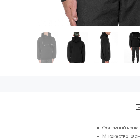
Обьемный капюш
Множество карм