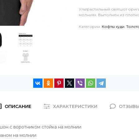
Ультрастильный свитшот ори
молниях. Выполнен из плотно
Категории:
Кофты худи
,
Толст
ОПИСАНИЕ
ХАРАКТЕРИСТИКИ
ОТЗЫВ
он с воротником стойка на молнии
аном на молнии