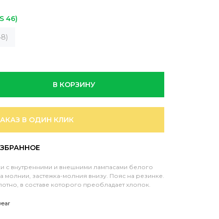
S 46)
8)
В КОРЗИНУ
ЗАКАЗ В ОДИН КЛИК
и с внутренними и внешними лампасами белого
а молнии, застежка-молния внизу. Пояс на резинке.
тно, в составе которого преобладает хлопок.
wear