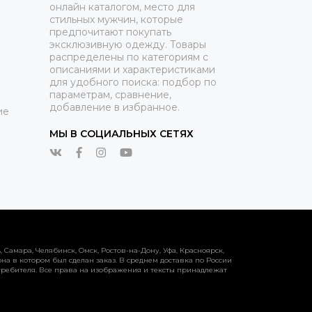
онлайн каталогом, место для
стильных мужчин, которые
предпочитают покупать
эксклюзивную одежду. Товары
распределены по категориям с
описаниями и характеристиками
для удобного поиска: подбор по
параметрам, сравнение,
добавление в избранное.
ие
МЫ В СОЦИАЛЬНЫХ СЕТЯХ
Самара, Челябинск, Омск, Ростов-на-Дону, Уфа, Красноярск,
на в котором был сделан заказ. В среднем доставка по России
 потребителя. Все права на изображения и тексты принадлежат