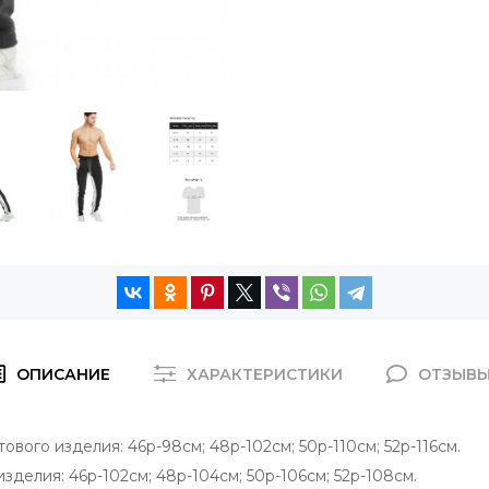
ОПИСАНИЕ
ХАРАКТЕРИСТИКИ
ОТЗЫВ
вого изделия: 46р-98см; 48р-102см; 50р-110см; 52р-116см.
зделия: 46р-102см; 48р-104см; 50р-106см; 52р-108см.