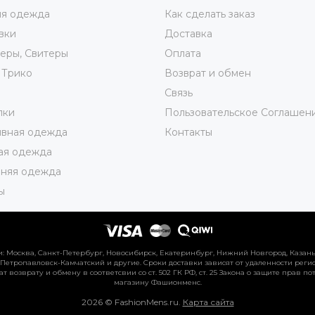
яя одежда
Как сделать заказ
вки
Доставка
еры, Свитеры
Оплата
 Трико
Возврат и обмен
ы
Связь
лки
Пользовательское Соглашен
ивная одежда
Контакты
ая одежда
няя одежда
ы
 Москва, Санкт-Петербург, Новосибирск, Екатеринбург, Нижний Новгород, Казань, 
 Петропавловск-Камчатский и другие. Сроки доставки зависят от удаленности регио
ат возврату и обмену в соответсвии со ст. 502 ГК РФ, ст. 25 Закона о защите прав
магазину Фашионменс.
2026 © FashionMens.ru.
Карта сайта