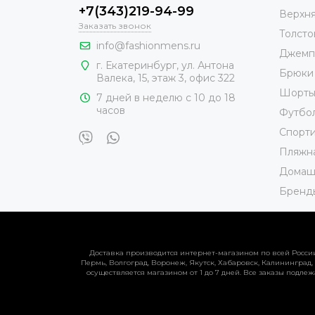
+7(343)219-94-99
Верхн
Заказать звонок
Толсто
info@fashionmens.ru
Джемп
г. Екатеринбург
,
ул. Антона
Брюки
Валека, 15
, этаж 3, офис 322
Шорт
7 дней в неделю с 10 до 18
часов
Футбо
Спорт
Пляжн
Домаш
Бренд
Доставка производится интернет-магазином по всей России:
Пермь, Волгоград, Воронеж, Якутск, Хабаровск, Калининград,
осуществляется магазином от 1 до 7 дней. Все заказы подлеж