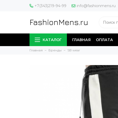
+7(343)219-94-99
info@fashionmens.ru
FashionMens.ru
КАТАЛОГ
ГЛАВНАЯ
ОПЛАТА
Главная
Бренды
SB wear