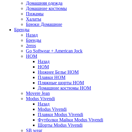
Домашняя одежда
Домашние костюмы
Пижамы
Халаты
Брюки Домашние
Бренды
Назад
Бренды
2eros
Go Softwear + American Jock
HOM
Назад
HOM
Нижнее Белье HOM
Плавки HOM
Пляжные шорты HOM
Домашние костюмы HOM
Movere Jean
Modus Vivendi
Назад
Modus Vivendi
Плавки Modus Vivendi
Футболки Майки Modus Vivendi
Шорты Modus Vivendi
SB wear