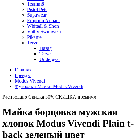
Teamm8
Pistol Pete
Supawear
Emporio Armani
Whittall & Shon
Vuthy Swimwear
Pikante
Tervel
Назад
Tervel
Undergear
Главная
Бренды
Modus Vivendi
Футболки Майки Modus Vivendi
Распродано
Скидка 30%
СКИДКА
премиум
Майка борцовка мужская
хлопок Modus Vivendi Plain t-
back зеленый цвет