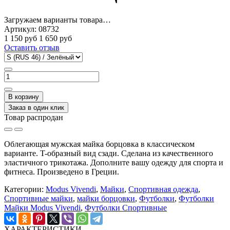
Загружаем варианты товара…
Артикул:
08732
1 150 руб
1 650 руб
Оставить отзыв
В корзину
Заказ в один клик
Товар распродан
Облегающая мужская майка борцовка в классическом
варианте. T-образный вид сзади. Сделана из качественного
эластичного трикотажа. Дополните вашу одежду для спорта и
фитнеса. Произведено в Греции.
Категории:
Modus Vivendi
,
Майки
,
Спортивная одежда
,
Спортивные майки
,
майки борцовки
,
Футболки
,
Футболки
Майки Modus Vivendi
,
Футболки Спортивные
ХАРАКТЕРИСТИКИ