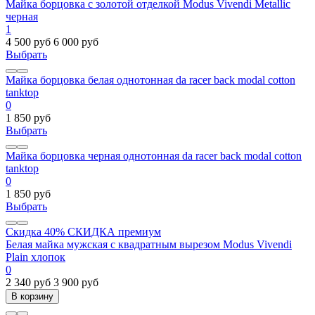
Майка борцовка с золотой отделкой Modus Vivendi Metallic
черная
1
4 500 руб
6 000 руб
Выбрать
Майка борцовка белая однотонная da racer back modal cotton
tanktop
0
1 850 руб
Выбрать
Майка борцовка черная однотонная da racer back modal cotton
tanktop
0
1 850 руб
Выбрать
Скидка 40%
СКИДКА
премиум
Белая майка мужская с квадратным вырезом Modus Vivendi
Plain хлопок
0
2 340 руб
3 900 руб
В корзину