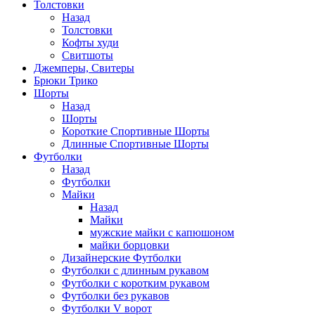
Толстовки
Назад
Толстовки
Кофты худи
Свитшоты
Джемперы, Свитеры
Брюки Трико
Шорты
Назад
Шорты
Короткие Спортивные Шорты
Длинные Спортивные Шорты
Футболки
Назад
Футболки
Майки
Назад
Майки
мужские майки с капюшоном
майки борцовки
Дизайнерские Футболки
Футболки с длинным рукавом
Футболки с коротким рукавом
Футболки без рукавов
Футболки V ворот