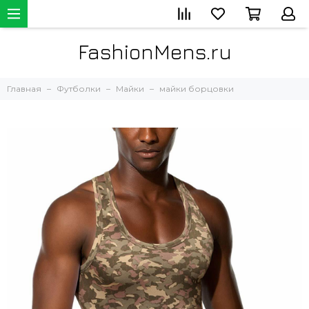
FashionMens.ru
Главная
Футболки
Майки
майки борцовки