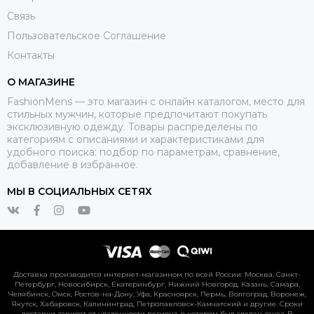
Связь
Пользовательское Соглашение
Контакты
О МАГАЗИНЕ
FashionMens — это магазин с онлайн каталогом, место для
стильных мужчин, которые предпочитают покупать
эксклюзивную одежду. Товары распределены по
категориям с описаниями и характеристиками для
удобного поиска: подбор по параметрам, сравнение,
добавление в избранное.
МЫ В СОЦИАЛЬНЫХ СЕТЯХ
Доставка производится интернет-магазином по всей России: Москва, Санкт-
Петербург, Новосибирск, Екатеринбург, Нижний Новгород, Казань, Самара,
Челябинск, Омск, Ростов-на-Дону, Уфа, Красноярск, Пермь, Волгоград, Воронеж,
Якутск, Хабаровск, Калининград, Петропавловск-Камчатский и другие. Сроки
доставки зависят от удаленности региона в котором был сделан заказ. В