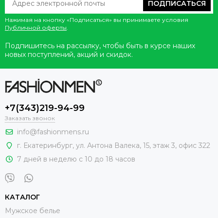
ПОДПИСАТЬСЯ
Нажимая на кнопку «Подписаться» вы принимаете условия
Публичной оферты
.
Подпишитесь на рассылку, чтобы быть в курсе наших
новых поступлений, акций и скидок.
+7(343)219-94-99
Заказать звонок
info@fashionmens.ru
г. Екатеринбург
,
ул. Антона Валека, 15
, этаж 3, офис 322
7 дней в неделю с 10 до 18 часов
КАТАЛОГ
Мужское белье